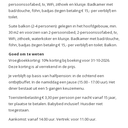
persoonssofabed, tv, WiFi, zithoek en kluisje. Badkamer met
bad/douche, föhn, badjas (tegen betaling € 15,- per verblijf) en
toilet.
Suite balkon (2-4 personen): gelegen in het hoofdgebouw, min.
30 m2 en voorzien van 2-persoonsbed, 2-persoonssofabed, tv,
WiFi, zithoek, waterkoker en kluisje. Badkamer met bad/douche,
föhn, badjas (tegen betaling € 15,- per verblijf) en toilet. Balkon.
Goed om te weten
Vroegboekkorting: 10% korting bij boeking voor 31-10-2026.
Deze korting is al verrekend in de prijs.
Je verblijft op basis van halfpension: in de ochtend een
ontbijtbuffet. In de namiddag een Jause (15.00 - 17.00 uur). Het
diner bestaat uit een 5-gangen keuzemenu.
Toeristenbelasting € 3,30 per persoon per nacht vanaf 15 jaar,
ter plaatse te betalen. Babybed inclusief. Huisdier niet
toegestaan.
Aankomst: vanaf 14.00 uur. Vertrek: voor 11.00 uur.