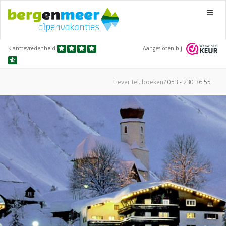
Menu
Klanttevredenheid
Aangesloten bij
Liever tel.
boeken?
053 - 230 36 55