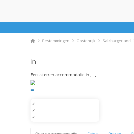
Bestemmingen
Oostenrijk
Salzburgerland
in
Een -sterren accommodatie in
,
,
,
.
✓
✓
✓
Over de accommodatie
Foto's
Prijzen
B