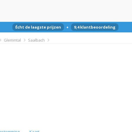
Écht de laagste prijzen
+
9,4 klantbeoordeling
Glemmtal
Saalbach
estemming
Kaart