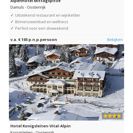
Alpenhotel Mittagspitze
Damuls
-
Oostenrijk
✓
Uitstekend restaurant en wijnkelder
✓
Binnenzwembad en wellness
✓
Perfect voor een skiweekend
v.a. € 165 p.n.p.persoon
Bekijken
Hotel Konigsleiten-Vital-Alpin
Konigsleiten
-
Oostenrijk