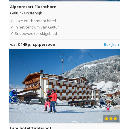
Alpenresort Fluchthorn
Galtur
-
Oostenrijk
✓
Luxe en charmant hotel
✓
In het centrum van Galtür
✓
Sneeuwzeker skigebied
v.a. € 140 p.n.p.persoon
Bekijken
Landhotel Tirolerhof