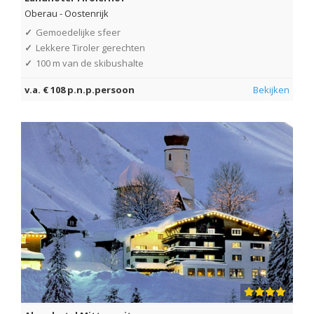
Oberau
-
Oostenrijk
✓
Gemoedelijke sfeer
✓
Lekkere Tiroler gerechten
✓
100 m van de skibushalte
v.a. € 108 p.n.p.persoon
Bekijken