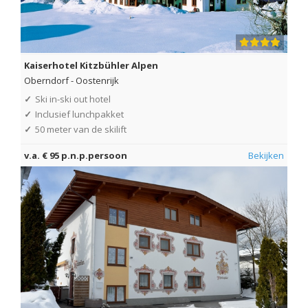
Kaiserhotel Kitzbühler Alpen
Oberndorf
-
Oostenrijk
✓
Ski in-ski out hotel
✓
Inclusief lunchpakket
✓
50 meter van de skilift
v.a. € 95 p.n.p.persoon
Bekijken