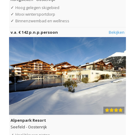
✓
Hoog gelegen skigebied
✓
Mooi wintersportdorp
✓
Binnenzwembad en wellness
v.a. € 142 p.n.p.persoon
Bekijken
Alpenpark Resort
Seefeld
-
Oostenrijk
✓
Veel blauwe pistes