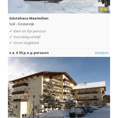
Gästehaus Maximilian
Soll
-
Oostenrijk
✓
Klein en fijn pension
✓
Voordelig verblijf
✓
Groot skigebied
v.a. € 55 p.n.p.persoon
Bekijken