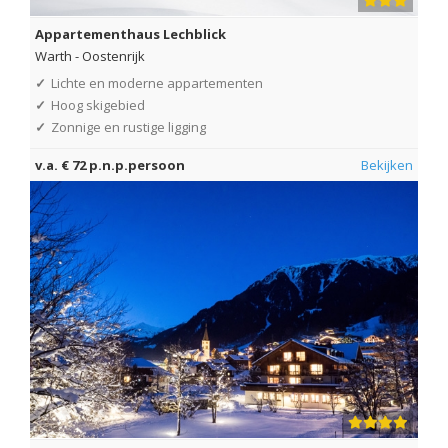
Appartementhaus Lechblick
Warth
-
Oostenrijk
✓
Lichte en moderne appartementen
✓
Hoog skigebied
✓
Zonnige en rustige ligging
v.a. € 72 p.n.p.persoon
Bekijken