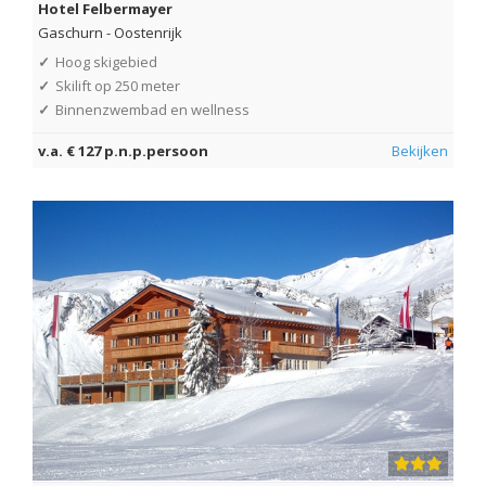
Hotel Felbermayer
Gaschurn
-
Oostenrijk
✓
Hoog skigebied
✓
Skilift op 250 meter
✓
Binnenzwembad en wellness
v.a. € 127 p.n.p.persoon
Bekijken