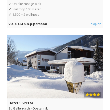
✓
Unieke rustige plek
✓
Skilift op 100 meter
✓
1.500 m2 wellness
v.a. € 134 p.n.p.persoon
Bekijken
Hotel Silvretta
St. Gallenkirch
-
Oostenrijk