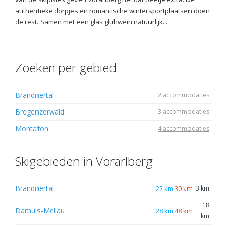
authentieke dorpjes en romantische wintersportplaatsen doen
de rest. Samen met een glas gluhwein natuurlijk...
Zoeken per gebied
Brandnertal
2 accommodaties
Bregenzerwald
3 accommodaties
Montafon
4 accommodaties
Skigebieden in Vorarlberg
Brandnertal
22 km
30 km
3 km
18
Damuls-Mellau
28 km
48 km
km