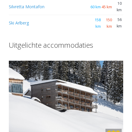
10
Silvretta Montafon
60 km
45 km
km
158
150
56
Ski Arlberg
km
km
km
Uitgelichte accommodaties