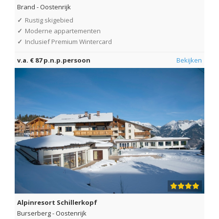
Brand
-
Oostenrijk
✓
Rustig skigebied
✓
Moderne appartementen
✓
Inclusief Premium Wintercard
v.a. € 87 p.n.p.persoon
Bekijken
Alpinresort Schillerkopf
Burserberg
-
Oostenrijk