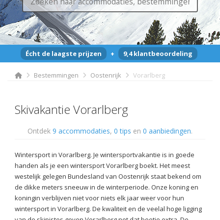
Écht de laagste prijzen
+
9,4 klantbeoordeling
Bestemmingen
Oostenrijk
Vorarlberg
Skivakantie Vorarlberg
Ontdek
9 accommodaties
,
0 tips
en
0 aanbiedingen
.
Wintersport in Vorarlberg. Je wintersportvakantie is in goede
handen als je een wintersport Vorarlberg boekt. Het meest
westelijk gelegen Bundesland van Oostenrijk staat bekend om
de dikke meters sneeuw in de winterperiode. Onze koning en
koningin verblijven niet voor niets elk jaar weer voor hun
wintersport in Vorarlberg. De kwaliteit en de veelal hoge ligging
van de skipistes geven Vorarlberg net dat beetje extra. De