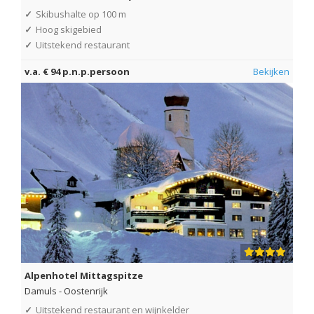
✓
Skibushalte op 100 m
✓
Hoog skigebied
✓
Uitstekend restaurant
v.a. € 94 p.n.p.persoon
Bekijken
Alpenhotel Mittagspitze
Damuls
-
Oostenrijk
✓
Uitstekend restaurant en wijnkelder