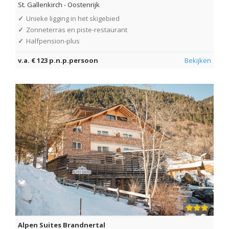
St. Gallenkirch
-
Oostenrijk
✓
Unieke ligging in het skigebied
✓
Zonneterras en piste-restaurant
✓
Halfpension-plus
v.a. € 123 p.n.p.persoon
Bekijken
Alpen Suites Brandnertal