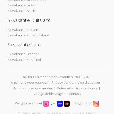
Skivakantie Tessin
Skivakantie Wallis
Skivakantie Duitsland
Skivakantie Saksen
Skivakantie Zuid-Duitsland
Skivakantie Italie
Skivakantie Trentino
Skivakantie Zuid-Tirol
© Berg en Meer alpenvakanties, 2008 - 2026
Algemene voorwaarden
|
Privacy verklaring en disclaimer
|
Annuleringsvoorwaarden
|
Ontevreden tijdens de reis
|
Veelgestelde vragen
|
Contact
Veilig betalen met
Volg ons op
Ontwerp en techniek door
fransenmedia.nl
| test 2