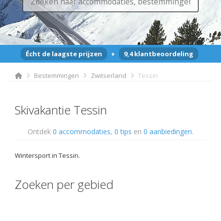
Écht de laagste prijzen
+
9,4 klantbeoordeling
Bestemmingen
Zwitserland
Tessin
Skivakantie Tessin
Ontdek
0 accommodaties
,
0 tips
en
0 aanbiedingen
.
Wintersport in Tessin.
Zoeken per gebied