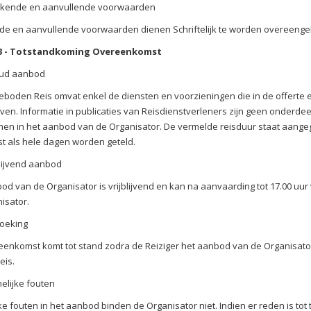
jkende en aanvullende voorwaarden
nde en aanvullende voorwaarden dienen Schriftelijk te worden overee
 3 - Totstandkoming Overeenkomst
ud aanbod
boden Reis omvat enkel de diensten en voorzieningen die in de offerte en 
en. Informatie in publicaties van Reisdienstverleners zijn geen onderdeel
n in het aanbod van de Organisator. De vermelde reisduur staat aangege
 als hele dagen worden geteld.
blijvend aanbod
od van de Organisator is vrijblijvend en kan na aanvaarding tot 17.00 
isator.
oeking
enkomst komt tot stand zodra de Reiziger het aanbod van de Organisat
eis.
elijke fouten
ke fouten in het aanbod binden de Organisator niet. Indien er reden is tot 