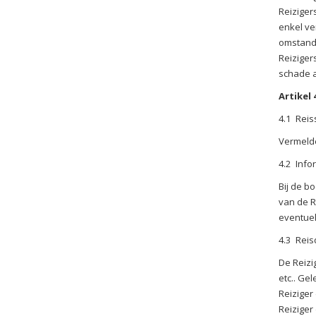
Reiziger
enkel ve
omstandi
Reiziger
schade a
Artikel
4.1
Rei
Vermelde
4.2
Info
Bij de b
van de R
eventuel
4.3
Reis
De Reizi
etc.. Gel
Reiziger
Reiziger