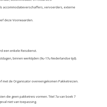
oals accommodatieverschaffers, vervoerders, externe
sief deze Voorwaarden.
rd een enkele Reisdienst.
dagen, binnen werktijden (9u-17u Nederlandse tijd).
 of met de Organisator overeengekomen Pakketreizen.
n die geen pakketreis vormen. Titel 7a van boek 7
eval niet van toepassing.