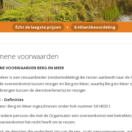
Écht de laagste prijzen
+
9,4 klantbeoordeling
mene voorwaarden
NE VOORWAARDEN BERG EN MEER
Meer is een reisaanbieder (reisbemiddeling) die reizen aanbiedt naar de
de overeenkomst tussen reiziger en Berg en Meer, waarbij Berg en Meer z
 brengen tussen de dienstverlener(s) en reiziger.
1 - Definities
tor: Berg en Meer ingeschreven onder KvK-nummer 56145551.
: iedere persoon die met de Organisator een overeenkomst met betrekking 
vereenkomst het recht heeft om te reizen;
st: de diensten die onderdeel zijn van de reis, zoals personenvervoer, a