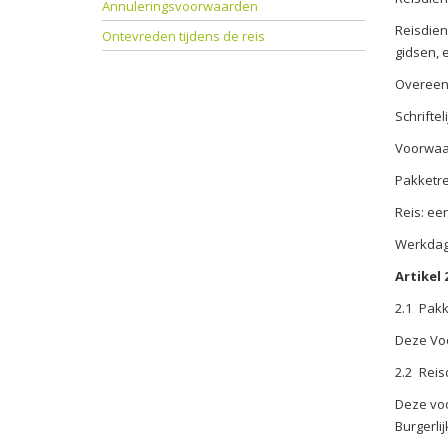
Annuleringsvoorwaarden
Reisdien
Ontevreden tijdens de reis
gidsen, e
Overeenk
Schriftel
Voorwaa
Pakketre
Reis: ee
Werkdage
Artikel
2.1
Pakk
Deze Voo
2.2
Reis
Deze voo
Burgerli