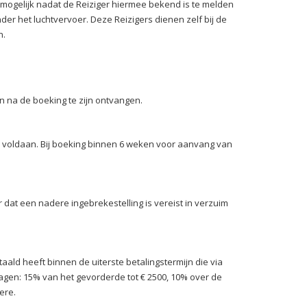
 mogelijk nadat de Reiziger hiermee bekend is te melden
der het luchtvervoer. Deze Reizigers dienen zelf bij de
en.
 na de boeking te zijn ontvangen.
jn voldaan. Bij boeking binnen 6 weken voor aanvang van
r dat een nadere ingebrekestelling is vereist in verzuim
aald heeft binnen de uiterste betalingstermijn die via
ragen: 15% van het gevorderde tot € 2500, 10% over de
ere.