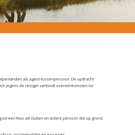
 Alpenlanden als agent-tussenpersoon. De opdracht
ich jegens de reiziger verbindt overeenkomsten tot
tot een Reis wil sluiten en iedere persoon die op grond
utohuur, accommodatie en excursies.