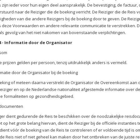
s zijn ieder voor hun eigen deel aansprakelijk. De bevestiging, de factuu
rstuurd naar de Reiziger die de boeking verricht. De Reiziger die de Reis v
gheden van die andere Reizigers bij de boeking door te geven. De Reiziger
s deze Voorwaarden en andere relevante communicatie te verstrekken. De 
ls gevolg van het niet nakomen van bovenstaande verplichtingen.
 4 - Informatie door de Organisator
ssom
 prijzen gelden per persoon, tenzij uitdrukkelijk anders is vermeld.
rmatie door de Organisator bij de boeking
oeking of meteen daarna verstrekt de Organisator de Overeenkomst aan
eiziger en op de Nederlandse nationaliteit afgestemde informatie over de
e formaliteiten op gezondheidsgebied.
documenten
ger dient gedurende de Reis te beschikken over de noodzakelijke reisdocu
et op het grote belang hiervan, dient de Reiziger bij de officiële instanties 
 dient vóór de boeking van de Reis te controleren of er voldoende tijd is 
 de Reis niet of niet geheel kan maken door het ontbreken van de juiste