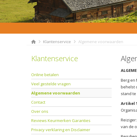
Klantenservice
Algemene voorwaarden
Klantenservice
Alge
ALGEME
Online betalen
Berg en 
Veel gestelde vragen
behelst 
Algemene voorwaarden
stand te
Contact
Artikel 
Organisa
Over ons
Reiziger
Reviews Keurmerken Garanties
van de o
Privacy verklaring en Disclaimer
Reisdien