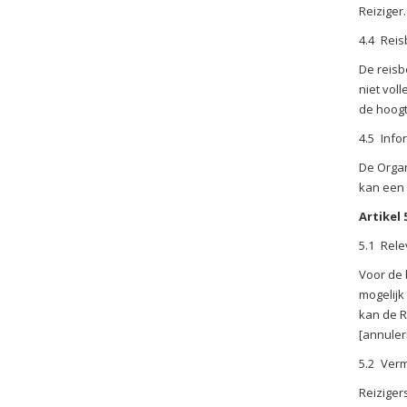
Reiziger
4.4
Reis
De reisb
niet vol
de hoogte
4.5
Info
De Organ
kan een 
Artikel 
5.1
Rele
Voor de 
mogelijk
kan de R
[annuler
5.2
Verm
Reiziger