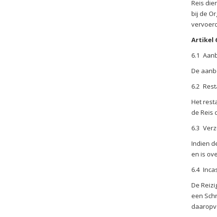
Reis die
bij de O
vervoerd
Artikel 
6.1
Aanb
De aanbe
6.2
Rest
Het rest
de Reis 
6.3
Verz
Indien d
en is ov
6.4
Inca
De Reizi
een Schr
daaropvo