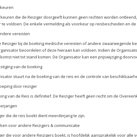
keuren
keuren die de Reiziger doorgeeft kunnen geen rechten worden ontleend, te
 te voldoen. De enkele vermelding als voorkeur op reisbescheiden en de
ondere vereisten
e Reiziger bij de boeking medische vereisten of andere zwaarwegende bel
rganisator beoordelen of deze hieraan kan voldoen. Indien de Organisator
omst niet tot stand komen. De Organisator kan een prijswijziging door
stiging van de boeking
isator stuurt na de boeking van de reis en de controle van beschikbaarh
oeping door reiziger
ing van de Reis is definitief. De Reiziger heeft geen recht om de Overee
erjarigen
er die de reis boekt dient meerderjarig te zijn.
ken voor andere Reizigers & communicatie
ger die voor andere Reizigers boekt, is hoofdelijk aansprakelijk voor alle 