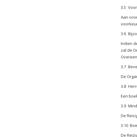
3.5
Voor
Aan voor
voorkeur
3.6
Bijz
Indien d
zal de O
Overeenk
3.7
Beve
De Organ
3.8
Herr
Een boek
3.9
Mind
De Reizig
3.10 Boe
De Reizi