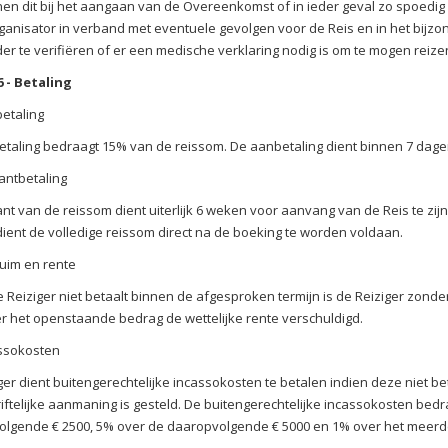
nen dit bij het aangaan van de Overeenkomst of in ieder geval zo spoedig
rganisator in verband met eventuele gevolgen voor de Reis en in het bijzon
er te verifiëren of er een medische verklaring nodig is om te mogen reiz
6 - Betaling
etaling
taling bedraagt 15% van de reissom. De aanbetaling dient binnen 7 dagen
antbetaling
ant van de reissom dient uiterlijk 6 weken voor aanvang van de Reis te zi
dient de volledige reissom direct na de boeking te worden voldaan.
uim en rente
e Reiziger niet betaalt binnen de afgesproken termijn is de Reiziger zonde
er het openstaande bedrag de wettelijke rente verschuldigd.
ssokosten
ger dient buitengerechtelijke incassokosten te betalen indien deze niet bet
iftelijke aanmaning is gesteld. De buitengerechtelijke incassokosten bed
lgende € 2500, 5% over de daaropvolgende € 5000 en 1% over het meerd