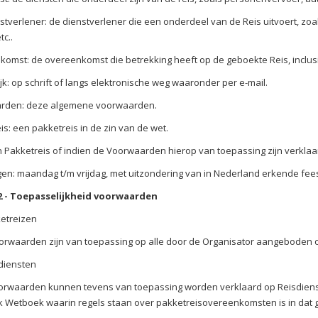
stverlener: de dienstverlener die een onderdeel van de Reis uitvoert, z
tc..
omst: de overeenkomst die betrekking heeft op de geboekte Reis, inclu
ijk: op schrift of langs elektronische weg waaronder per e-mail.
rden: deze algemene voorwaarden.
is: een pakketreis in de zin van de wet.
n Pakketreis of indien de Voorwaarden hierop van toepassing zijn verklaa
n: maandag t/m vrijdag, met uitzondering van in Nederland erkende feest
 2 - Toepasselijkheid voorwaarden
etreizen
rwaarden zijn van toepassing op alle door de Organisator aangeboden
diensten
rwaarden kunnen tevens van toepassing worden verklaard op Reisdienste
jk Wetboek waarin regels staan over pakketreisovereenkomsten is in dat g