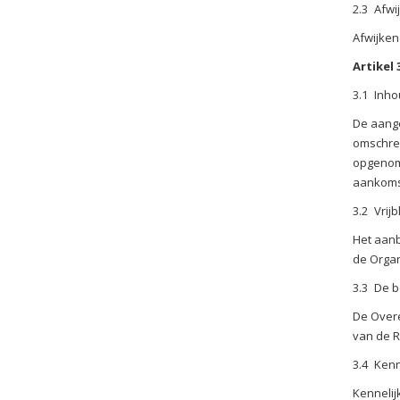
2.3
Afwi
Afwijke
Artikel
3.1
Inho
De aange
omschrev
opgenome
aankomst
3.2
Vrij
Het aanb
de Organ
3.3
De b
De Overe
van de R
3.4
Kenn
Kennelij