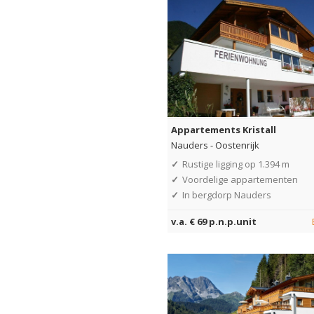
Appartements Kristall
Nauders
-
Oostenrijk
✓
Rustige ligging op 1.394 m
✓
Voordelige appartementen
✓
In bergdorp Nauders
v.a. € 69 p.n.p.unit