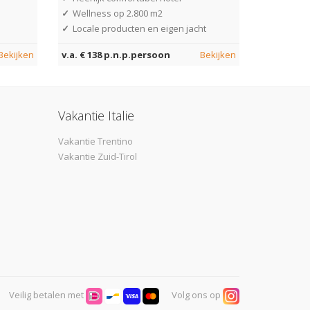
✓
Wellness op 2.800 m2
✓
Locale producten en eigen jacht
Bekijken
v.a. € 138 p.n.p.persoon
Bekijken
Vakantie Italie
Vakantie Trentino
Vakantie Zuid-Tirol
Veilig betalen met
Volg ons op