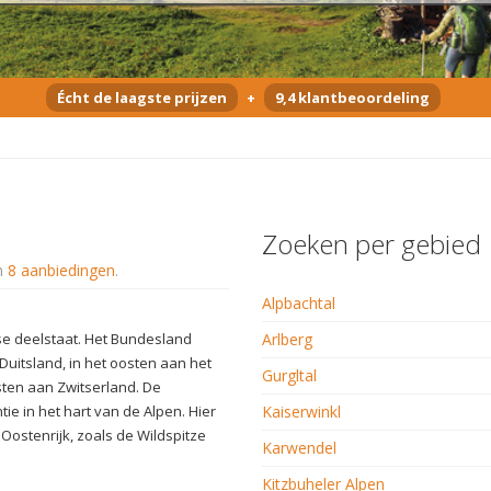
Écht de laagste prijzen
+
9,4 klantbeoordeling
Zoeken per gebied
n
8 aanbiedingen
.
Alpbachtal
se deelstaat. Het Bundesland
Arlberg
Duitsland, in het oosten aan het
Gurgltal
esten aan Zwitserland. De
tie in het hart van de Alpen. Hier
Kaiserwinkl
ostenrijk, zoals de Wildspitze
Karwendel
Kitzbuheler Alpen