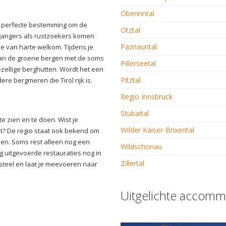
Oberinntal
en perfecte bestemming om de
Otztal
gangers als rustzoekers komen
Paznauntal
 je van harte welkom. Tijdens je
 van de groene bergen met de soms
Pillerseetal
gezellige berghutten. Wordt het een
Pitztal
re bergmeren die Tirol rijk is.
Regio Innsbruck
Stubaital
te zien en te doen. Wist je
Wilder Kaiser-Brixental
lt? De regio staat ook bekend om
den. Soms rest alleen nog een
Wildschonau
 uitgevoerde restauraties nog in
Zillertal
steel en laat je meevoeren naar
Uitgelichte accomm