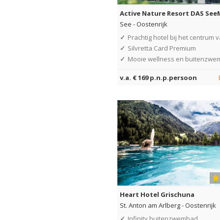
Active Nature Resort DAS S
See
-
Oostenrijk
✓
Prachtig hotel bij het centrum 
✓
Silvretta Card Premium
✓
Mooie wellness en buitenzw
v.a. € 169 p.n.p.persoon
Heart Hotel Grischuna
St. Anton am Arlberg
-
Oostenrijk
✓
Infinity buitenzwembad