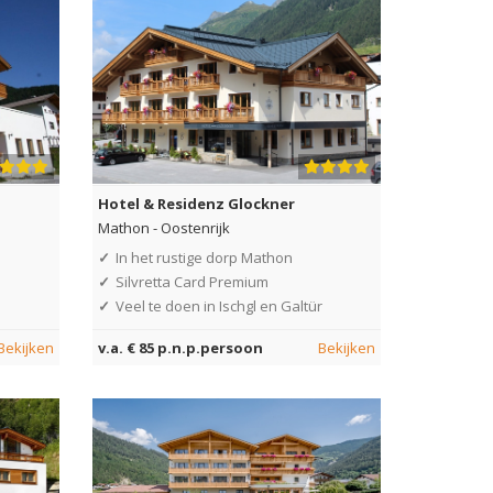
Hotel & Residenz Glockner
Mathon
-
Oostenrijk
✓
In het rustige dorp Mathon
✓
Silvretta Card Premium
✓
Veel te doen in Ischgl en Galtür
Bekijken
v.a. € 85 p.n.p.persoon
Bekijken