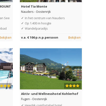
eeMOUNT
Hotel Tia Monte
Nauders
-
Oostenrijk
van See
✓
In het centrum van Nauders
✓
Op 1.400 m hoogte
embad
✓
Wandelparadijs
Bekijken
v.a. € 106 p.n.p.persoon
Bekijken
Aktiv- und Wellnesshotel Kohlerhof
Fugen
-
Oostenrijk
✓
Heerlijk comfortabel hotel