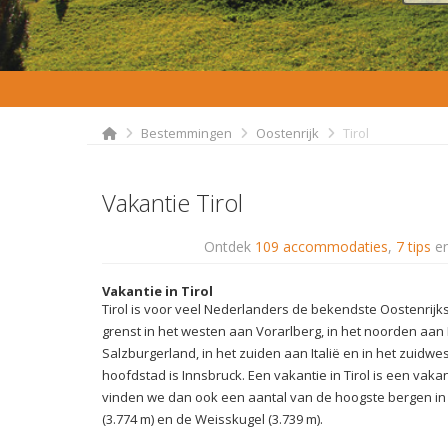
Bestemmingen
Oostenrijk
Tirol
Vakantie Tirol
Ontdek
109 accommodaties
,
7 tips
e
Vakantie in Tirol
Tirol is voor veel Nederlanders de bekendste Oostenrijk
grenst in het westen aan Vorarlberg, in het noorden aan 
Salzburgerland, in het zuiden aan Italië en in het zuidw
hoofdstad is Innsbruck. Een vakantie in Tirol is een vakan
vinden we dan ook een aantal van de hoogste bergen in O
(3.774 m) en de Weisskugel (3.739 m).