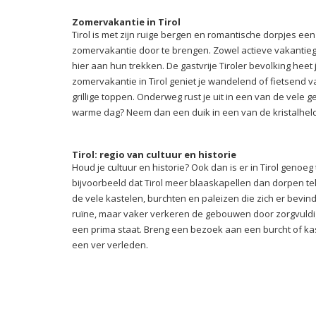
Zomervakantie in Tirol
Tirol is met zijn ruige bergen en romantische dorpjes e
zomervakantie door te brengen. Zowel actieve vakantie
hier aan hun trekken. De gastvrije Tiroler bevolking heet
zomervakantie in Tirol geniet je wandelend of fietsend
grillige toppen. Onderweg rust je uit in een van de vele 
warme dag? Neem dan een duik in een van de kristalhelde
Tirol: regio van cultuur en historie
Houd je cultuur en historie? Ook dan is er in Tirol genoeg 
bijvoorbeeld dat Tirol meer blaaskapellen dan dorpen te
de vele kastelen, burchten en paleizen die zich er bevin
ruïne, maar vaker verkeren de gebouwen door zorgvuldig
een prima staat. Breng een bezoek aan een burcht of ka
een ver verleden.