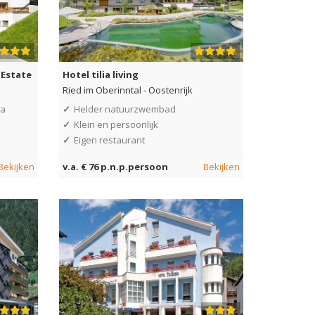
 Estate
Hotel tilia living
Ried im Oberinntal
-
Oostenrijk
na
✓
Helder natuurzwembad
✓
Klein en persoonlijk
✓
Eigen restaurant
Bekijken
v.a. € 76 p.n.p.persoon
Bekijken