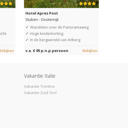
Hotel Apres Post
Stuben
-
Oostenrijk
✓
Wandelen over de Panoramaweg
icht
✓
Hoge kinderkorting
✓
In de bergwereld van Arlberg
Bekijken
v.a. € 95 p.n.p.persoon
Bekijken
Vakantie Italie
Vakantie Trentino
Vakantie Zuid-Tirol