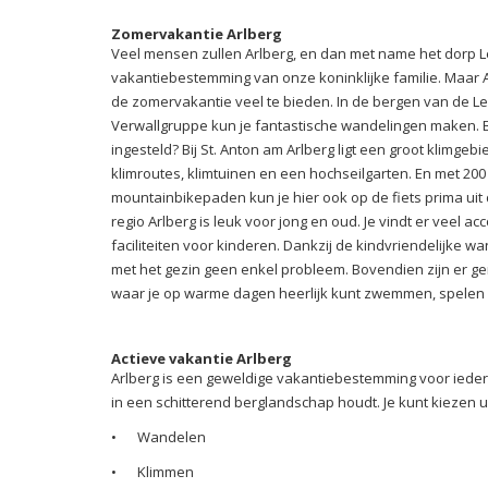
Zomervakantie Arlberg
Veel mensen zullen Arlberg, en dan met name het dorp L
vakantiebestemming van onze koninklijke familie. Maar A
de zomervakantie veel te bieden. In de bergen van de Le
Verwallgruppe kun je fantastische wandelingen maken. B
ingesteld? Bij St. Anton am Arlberg ligt een groot klimgebi
klimroutes, klimtuinen en een hochseilgarten. En met 200
mountainbikepaden kun je hier ook op de fiets prima uit 
regio Arlberg is leuk voor jong en oud. Je vindt er veel 
faciliteiten voor kinderen. Dankzij de kindvriendelijke 
met het gezin geen enkel probleem. Bovendien zijn er ge
waar je op warme dagen heerlijk kunt zwemmen, spelen
Actieve vakantie Arlberg
Arlberg is een geweldige vakantiebestemming voor ieder
in een schitterend berglandschap houdt. Je kunt kiezen ui
•
Wandelen
•
Klimmen