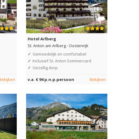
Hotel Arlberg
St. Anton am Arlberg
-
Oostenrijk
✓
Gemoedelijk en comfortabel
✓
Inclusief St. Anton Sommercard
✓
Gezellig dorp
Bekijken
v.a. € 94 p.n.p.persoon
Bekijken