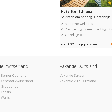
Hotel Karl Schranz
St. Anton am Arlberg
-
Oostenrijk
✓
Moderne wellness
✓
Rustige ligging met prachtig uitz
✓
Gezellige plaats
v.a. € 77 p.n.p.persoon
ie Zwitserland
Vakantie Duitsland
 Berner Oberland
Vakantie Saksen
 Centraal-Zwitserland
Vakantie Zuid-Duitsland
e Graubunden
 Tessin
 Wallis