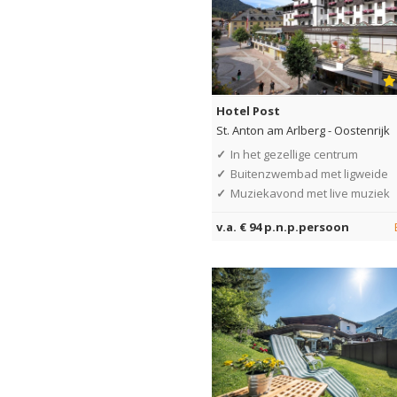
Hotel Post
St. Anton am Arlberg
-
Oostenrijk
✓
In het gezellige centrum
✓
Buitenzwembad met ligweide
✓
Muziekavond met live muziek
v.a. € 94 p.n.p.persoon