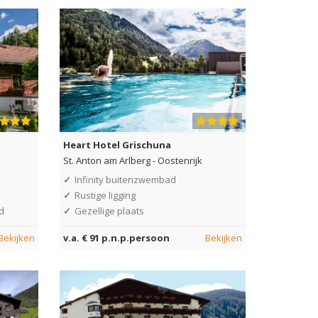
Heart Hotel Grischuna
St. Anton am Arlberg
-
Oostenrijk
✓
Infinity buitenzwembad
✓
Rustige ligging
d
✓
Gezellige plaats
Bekijken
v.a. € 91 p.n.p.persoon
Bekijken