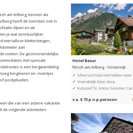
ech am Arlberg, kennen als
rlberg heeft de toeristen ook in
chtaler Alpen en de
en je wat avontuurlijker
ed met talloze klettersteigen,
 kilometer aan
de voeten. De gezinsvriendelijke
accommodaties met speciale
Hotel Basur
wandelroutes is een bergwandeling
Flirsch am Arlberg
-
Oostenrijk
noeg bergmeren en -riviertjes
✓
Sfeervol hotel met lekker eten
 of pootjebaden.
✓
Vriendelijk klein dorp
✓
Inclusief St. Anton Sommer Car
v.a. € 73 p.n.p.persoon
een die van een actieve vakantie
t de volgende activiteiten: