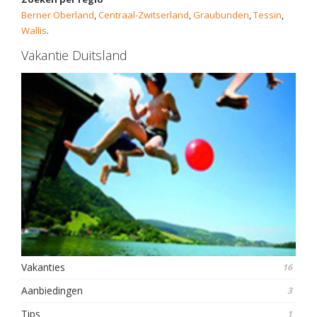
Berner Oberland
,
Centraal-Zwitserland
,
Graubunden
,
Tessin
,
Wallis
.
Vakantie Duitsland
Vakanties
16
Aanbiedingen
3
Tips
1