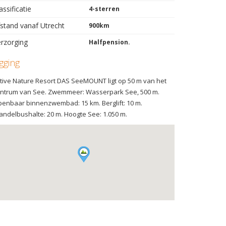
assificatie
4-sterren
stand vanaf Utrecht
900km
rzorging
Halfpension.
igging
tive Nature Resort DAS SeeMOUNT ligt op 50 m van het
ntrum van See. Zwemmeer: Wasserpark See, 500 m.
enbaar binnenzwembad: 15 km. Berglift: 10 m.
ndelbushalte: 20 m. Hoogte See: 1.050 m.