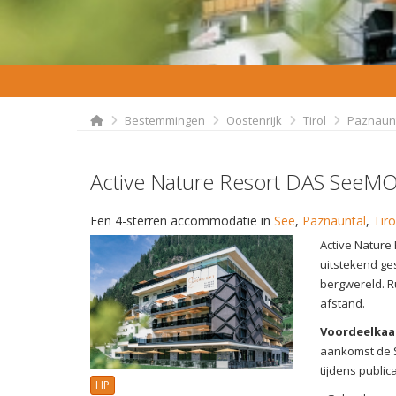
Bestemmingen
Oostenrijk
Tirol
Paznaun
Active Nature Resort DAS SeeM
Een 4-sterren accommodatie in
See
,
Paznauntal
,
Tiro
Active Nature
uitstekend ge
bergwereld. R
afstand.
Voordeelkaa
aankomst de S
tijdens publica
HP