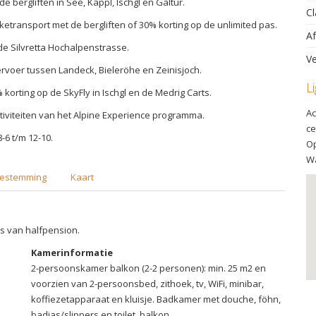
de bergliften in See, Kappl, Ischgl en Galtür.
Cl
iketransport met de bergliften of 30% korting op de unlimited pas.
Af
de Silvretta Hochalpenstrasse.
Ve
rvoer tussen Landeck, Bieleröhe en Zeinisjoch.
L
 korting op de SkyFly in Ischgl en de Medrig Carts.
Ac
ctiviteiten van het Alpine Experience programma.
ce
8-6 t/m 12-10.
Op
Wa
estemming
Kaart
is van halfpension.
Kamerinformatie
2-persoonskamer balkon (2-2 personen): min. 25 m2 en
voorzien van 2-persoonsbed, zithoek, tv, WiFi, minibar,
koffiezetapparaat en kluisje. Badkamer met douche, föhn,
badjas/slippers en toilet. balkon.