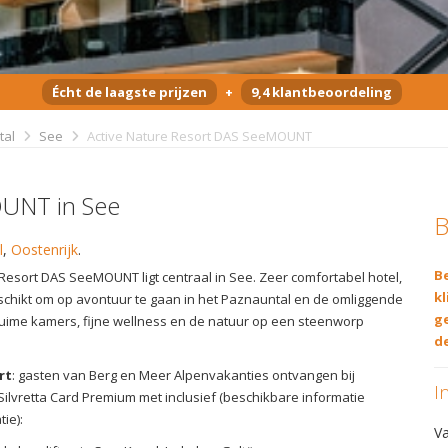
Écht de laagste prijzen
+
9,4 klantbeoordeling
tal
See
Active Nature Resort DAS SeeMOUNT
OUNT in See
B
l
,
Oostenrijk
.
Be
 Resort DAS SeeMOUNT ligt centraal in See. Zeer comfortabel hotel,
kl
schikt om op avontuur te gaan in het Paznauntal en de omliggende
g
uime kamers, fijne wellness en de natuur op een steenworp
de
rt
: gasten van Berg en Meer Alpenvakanties ontvangen bij
I
ilvretta Card Premium met inclusief (beschikbare informatie
tie):
V