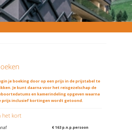
oeken
gin je boeking door op een prijs in de prijstabel te
ikken. Je kunt daarna voor het reisgezelschap de
eboortedatums en kamerindeling opgeven waarna
 prijs inclusief kortingen wordt getoond.
n het kort
anaf
€ 163 p.n.p.persoon