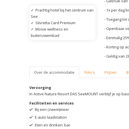
- Gebruik van 
- 1x per dag b
✓
Prachtig hotel bij het centrum van
See
- Toegang tot 
✓
Silvretta Card Premium
- Openbaar ve
✓
Mooie wellness en
buitenzwembad
- Eenmalig 25%
- Korting op a
- Geldig van 2
Over de accommodatie
Foto's
Prijzen
B
Verzorging
In Active Nature Resort DAS SeeMOUNT verblijf je op bas
Faciliteiten en services
Bij een (zwem)meer
E-auto laadstation
Eten en drinken: bar