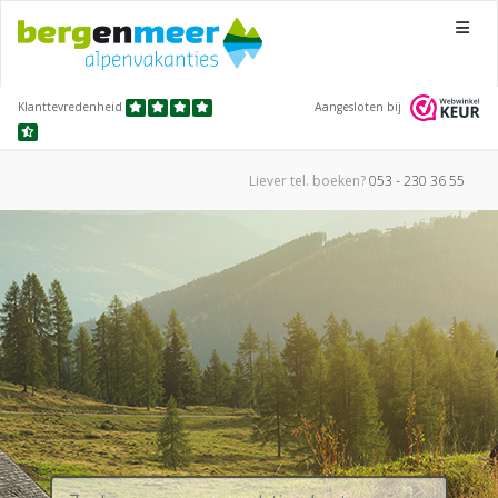
Menu
Klanttevredenheid
Aangesloten bij
Liever tel.
boeken?
053 - 230 36 55