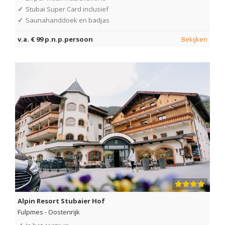
✓
Stubai Super Card inclusief
✓
Saunahanddoek en badjas
v.a. € 99 p.n.p.persoon
Bekijken
Alpin Resort Stubaier Hof
Fulpmes
-
Oostenrijk