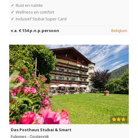
✓
Rust en ruimte
✓
Wellness en comfort
✓
Inclusief Stubai Super Card
v.a. € 154 p.n.p.persoon
Bekijken
Das Posthaus Stubai & Smart
Fulpmes
-
Oostenrijk