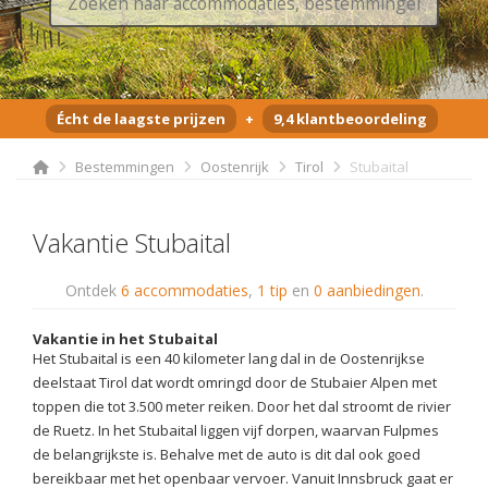
Écht de laagste prijzen
+
9,4 klantbeoordeling
Bestemmingen
Oostenrijk
Tirol
Stubaital
Vakantie Stubaital
Ontdek
6 accommodaties
,
1 tip
en
0 aanbiedingen
.
Vakantie in het Stubaital
Het Stubaital is een 40 kilometer lang dal in de Oostenrijkse
deelstaat Tirol dat wordt omringd door de Stubaier Alpen met
toppen die tot 3.500 meter reiken. Door het dal stroomt de rivier
de Ruetz. In het Stubaital liggen vijf dorpen, waarvan Fulpmes
de belangrijkste is. Behalve met de auto is dit dal ook goed
bereikbaar met het openbaar vervoer. Vanuit Innsbruck gaat er