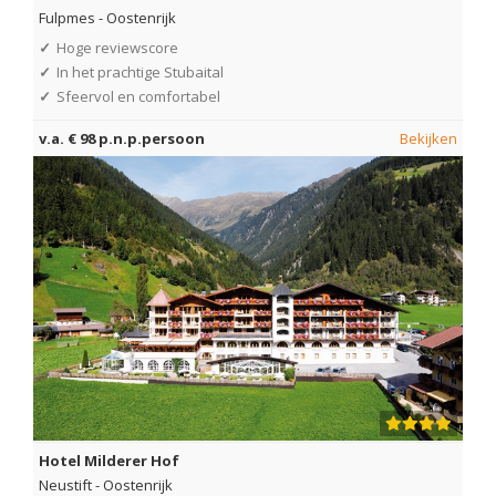
Fulpmes
-
Oostenrijk
✓
Hoge reviewscore
✓
In het prachtige Stubaital
✓
Sfeervol en comfortabel
v.a. € 98 p.n.p.persoon
Bekijken
Hotel Milderer Hof
Neustift
-
Oostenrijk