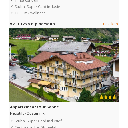
✓
In het centrum
✓
Stubai Super Card inclusief
✓
1.800 m2 wellness
v.a. € 123 p.n.p.persoon
Bekijken
Appartements zur Sonne
Neustift
-
Oostenrijk
✓
Stubai Super Card inclusief
✓
Centraal in het Stubaital