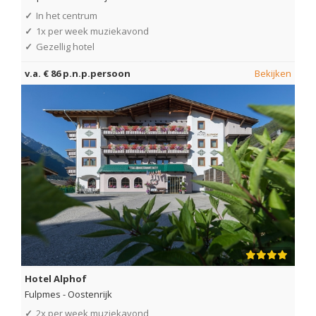
✓
In het centrum
✓
1x per week muziekavond
✓
Gezellig hotel
v.a. € 86 p.n.p.persoon
Bekijken
Hotel Alphof
Fulpmes
-
Oostenrijk
✓
2x per week muziekavond