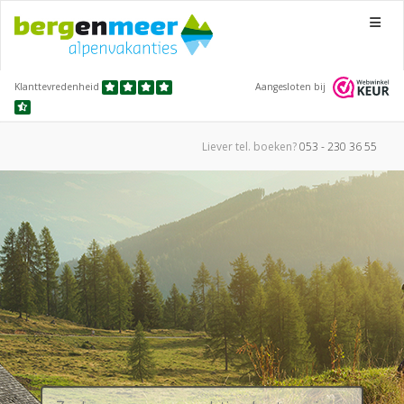
Menu
Klanttevredenheid
Aangesloten bij
Liever tel.
boeken?
053 - 230 36 55