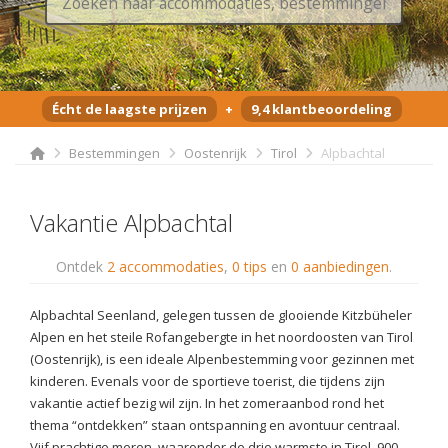
Écht de laagste prijzen
+
9,4 klantbeoordeling
Bestemmingen
Oostenrijk
Tirol
Alpbachtal
Vakantie Alpbachtal
Ontdek
2 accommodaties
,
0 tips
en
0 aanbiedingen
.
Alpbachtal Seenland, gelegen tussen de glooiende Kitzbüheler
Alpen en het steile Rofangebergte in het noordoosten van Tirol
(Oostenrijk), is een ideale Alpenbestemming voor gezinnen met
kinderen. Evenals voor de sportieve toerist, die tijdens zijn
vakantie actief bezig wil zijn. In het zomeraanbod rond het
thema “ontdekken” staan ontspanning en avontuur centraal.
Vijf prachtige meren, waaronder de drie warmste in Tirol, 900