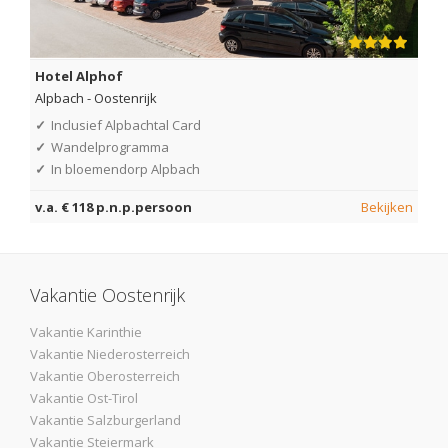
Hotel Alphof
Alpbach
-
Oostenrijk
✓
Inclusief Alpbachtal Card
✓
Wandelprogramma
✓
In bloemendorp Alpbach
v.a. € 118 p.n.p.persoon
Bekijken
Vakantie Oostenrijk
Vakantie Karinthie
Vakantie Niederosterreich
Vakantie Oberosterreich
Vakantie Ost-Tirol
Vakantie Salzburgerland
Vakantie Steiermark