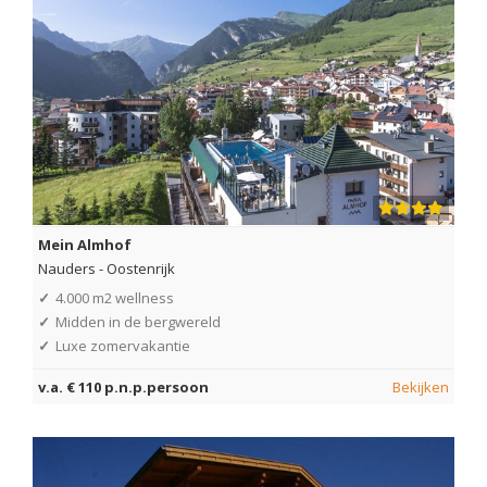
Mein Almhof
Nauders
-
Oostenrijk
✓
4.000 m2 wellness
✓
Midden in de bergwereld
✓
Luxe zomervakantie
v.a. € 110 p.n.p.persoon
Bekijken