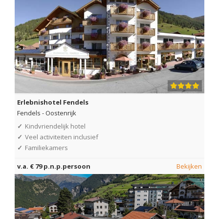
Erlebnishotel Fendels
Fendels
-
Oostenrijk
✓
Kindvriendelijk hotel
✓
Veel activiteiten inclusief
✓
Familiekamers
v.a. € 79 p.n.p.persoon
Bekijken