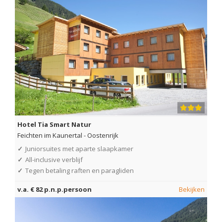
Hotel Tia Smart Natur
Feichten im Kaunertal
-
Oostenrijk
✓
Juniorsuites met aparte slaapkamer
✓
All-inclusive verblijf
✓
Tegen betaling raften en paragliden
v.a. € 82 p.n.p.persoon
Bekijken