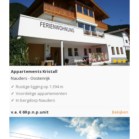
Appartements Kristall
Nauders
-
Oostenrijk
✓
Rustige ligging op 1.394 m
✓
Voordelige appartementen
✓
In bergdorp Nauders
v.a. € 69 p.n.p.unit
Bekijken