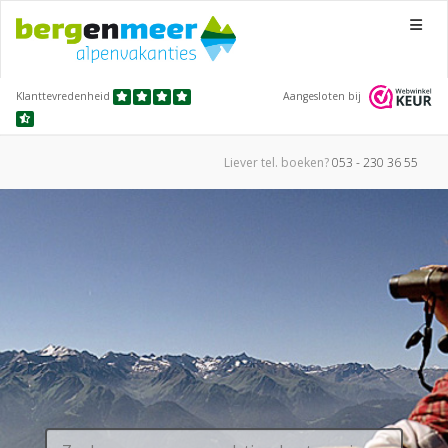
Menu
Klanttevredenheid
Aangesloten bij
Liever tel.
boeken?
053 - 230 36 55