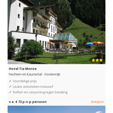
Hotel Tia Monte
Feichten im Kaunertal
-
Oostenrijk
✓
Voordelige prijs
✓
Leuke activiteiten inclusief
✓
Raften en canyoning tegen betaling
v.a. € 72 p.n.p.persoon
Bekijken