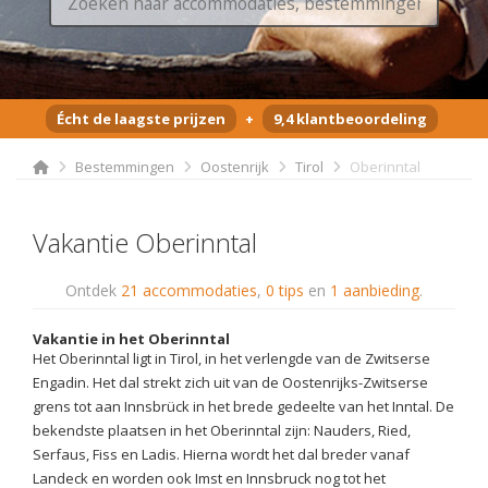
Écht de laagste prijzen
+
9,4 klantbeoordeling
Bestemmingen
Oostenrijk
Tirol
Oberinntal
Vakantie Oberinntal
Ontdek
21 accommodaties
,
0 tips
en
1 aanbieding
.
Vakantie in het Oberinntal
Het Oberinntal ligt in Tirol, in het verlengde van de Zwitserse
Engadin. Het dal strekt zich uit van de Oostenrijks-Zwitserse
grens tot aan Innsbrück in het brede gedeelte van het Inntal. De
bekendste plaatsen in het Oberinntal zijn: Nauders, Ried,
Serfaus, Fiss en Ladis. Hierna wordt het dal breder vanaf
Landeck en worden ook Imst en Innsbruck nog tot het