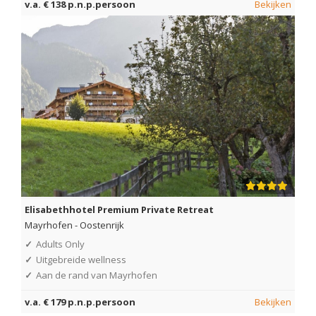
v.a. € 138 p.n.p.persoon
Bekijken
Elisabethhotel Premium Private Retreat
Mayrhofen
-
Oostenrijk
✓
Adults Only
✓
Uitgebreide wellness
✓
Aan de rand van Mayrhofen
v.a. € 179 p.n.p.persoon
Bekijken