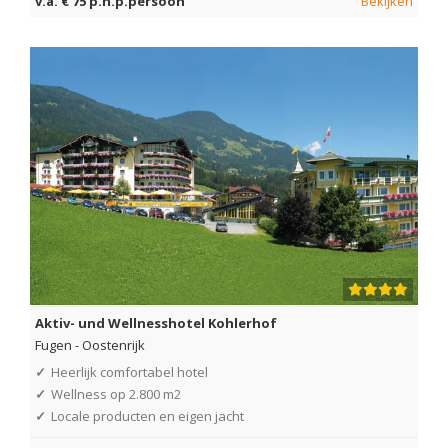
v.a. € 75 p.n.p.persoon
Bekijken
Aktiv- und Wellnesshotel Kohlerhof
Fugen
-
Oostenrijk
✓
Heerlijk comfortabel hotel
✓
Wellness op 2.800 m2
✓
Locale producten en eigen jacht