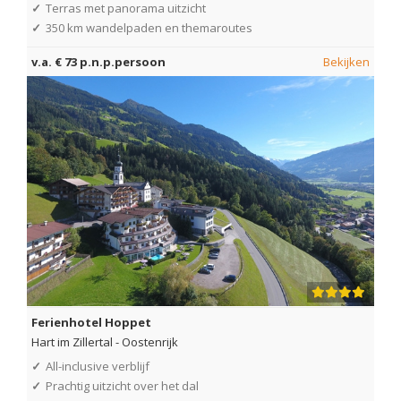
✓
Terras met panorama uitzicht
✓
350 km wandelpaden en themaroutes
v.a. € 73 p.n.p.persoon
Bekijken
Ferienhotel Hoppet
Hart im Zillertal
-
Oostenrijk
✓
All-inclusive verblijf
✓
Prachtig uitzicht over het dal