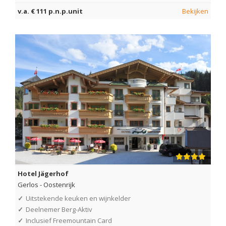
v.a. € 111 p.n.p.unit
Bekijken
Hotel Jägerhof
Gerlos
-
Oostenrijk
✓
Uitstekende keuken en wijnkelder
✓
Deelnemer Berg-Aktiv
✓
Inclusief Freemountain Card