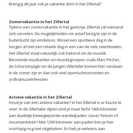
Breng jij dit jaar ook je vakantie door in het Zillertal?
Zomervakantie in het Zillertal
Tijdens een zomervakantie in het gastvrije Zillertal zal niemand
zich vervelen. De mogelijkheden om actief bezig te zijn in de
buitenlucht zijn eindeloos. Wissel een sportieve dag in de
bergen af met een relaxte dag in een van de vele zwembaden.
Het Zillertal staat natuurlijk ook bekend om de muziek.
Beroemde muzikanten en muziekgroepen zoals Marc Pircher,
de Schürzenjäger en de Jungen Zillertaler komen hier vandaan.
In de zomer zijn er dan ook veel openluchtconcerten en
(volks)muziekfeesten.
Actieve vakantie in het Zillertal
Houd je van een actieve vakantie? In het Zillertal is er keuze te
over. In de Zillertaler Alpen vind je maar liefst 1400 kilometer
aan duidelijk bewegwijzerde wandelpaden. Liever fietsen of
mountainbiken? Met 1200 kilometer aan paden ben je hier
voorlopig nog niet uitgekeken. En heb je weleens aan