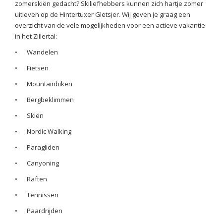
zomerskiën gedacht? Skiliefhebbers kunnen zich hartje zomer
uitleven op de Hintertuxer Gletsjer. Wij geven je graag een
overzicht van de vele mogelijkheden voor een actieve vakantie
in het Zillertal:
•
Wandelen
•
Fietsen
•
Mountainbiken
•
Bergbeklimmen
•
Skiën
•
Nordic Walking
•
Paragliden
•
Canyoning
•
Raften
•
Tennissen
•
Paardrijden