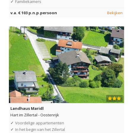
✓
Familiekamers
v.a. € 103 p.n.p.persoon
Bekijken
Landhaus Maridl
Hart im Zillertal
-
Oostenrijk
✓
Voordelige appartementen
✓
In het begin van het Zillertal