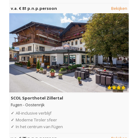
v.a. € 81 p.n.p.persoon
Bekijken
SCOL Sporthotel Zillertal
Fugen
-
Oostenrijk
✓
All-inclusive verblijf
✓
Moderne Tiroler sfeer
✓
In het centrum van Fügen