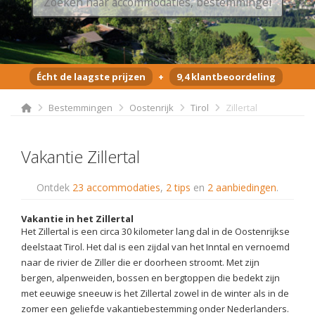
Écht de laagste prijzen
+
9,4 klantbeoordeling
Bestemmingen
Oostenrijk
Tirol
Zillertal
Vakantie Zillertal
Ontdek
23 accommodaties
,
2 tips
en
2 aanbiedingen
.
Vakantie in het Zillertal
Het Zillertal is een circa 30 kilometer lang dal in de Oostenrijkse
deelstaat Tirol. Het dal is een zijdal van het Inntal en vernoemd
naar de rivier de Ziller die er doorheen stroomt. Met zijn
bergen, alpenweiden, bossen en bergtoppen die bedekt zijn
met eeuwige sneeuw is het Zillertal zowel in de winter als in de
zomer een geliefde vakantiebestemming onder Nederlanders.