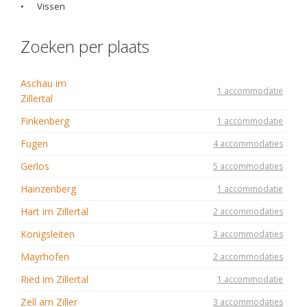
•
Vissen
Zoeken per plaats
Aschau im
1 accommodatie
Zillertal
Finkenberg
1 accommodatie
Fugen
4 accommodaties
Gerlos
5 accommodaties
Hainzenberg
1 accommodatie
Hart im Zillertal
2 accommodaties
Konigsleiten
3 accommodaties
Mayrhofen
2 accommodaties
Ried im Zillertal
1 accommodatie
Zell am Ziller
3 accommodaties