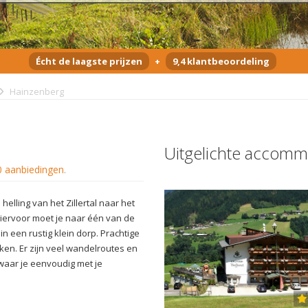
Écht de laagste prijzen
+
9,4 klantbeoordeling
Hainzenberg
Uitgelichte accomm
0 aanbiedingen
.
elling van het Zillertal naar het
, hiervoor moet je naar één van de
in een rustig klein dorp. Prachtige
en. Er zijn veel wandelroutes en
waar je eenvoudig met je