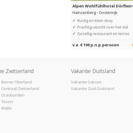
Alpen Wohlfühlhotel Dörflwir
Hainzenberg
-
Oostenrijk
✓
Rustig en klein dorp
✓
Prachtig uitzicht over het dal
✓
Gezellig restaurant en terras
v.a. € 100 p.n.p.persoon
ie Zwitserland
Vakantie Duitsland
 Berner Oberland
Vakantie Saksen
 Centraal-Zwitserland
Vakantie Zuid-Duitsland
e Graubunden
 Tessin
 Wallis