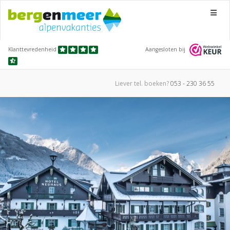
Menu
Klanttevredenheid
Aangesloten bij
Liever tel.
boeken?
053 - 230 36 55