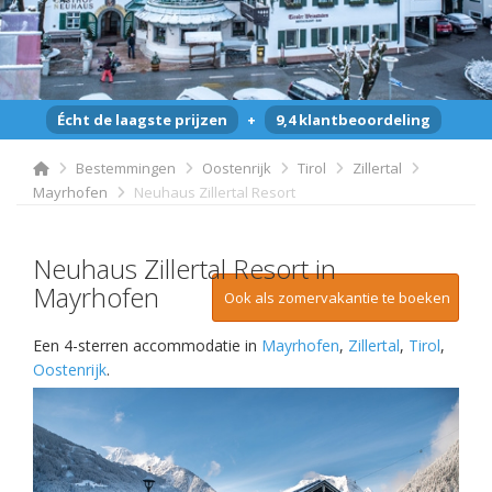
Écht de laagste prijzen
+
9,4 klantbeoordeling
Bestemmingen
Oostenrijk
Tirol
Zillertal
Mayrhofen
Neuhaus Zillertal Resort
Neuhaus Zillertal Resort in
Mayrhofen
Ook als zomervakantie te boeken
Een 4-sterren accommodatie in
Mayrhofen
,
Zillertal
,
Tirol
,
Oostenrijk
.