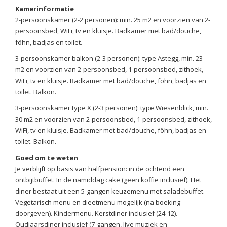
Kamerinformatie
2-persoonskamer (2-2 personen): min. 25 m2 en voorzien van 2-
persoonsbed, WiFi, tv en kluisje. Badkamer met bad/douche,
föhn, badjas en toilet.
3-persoonskamer balkon (2-3 personen): type Astegg, min. 23
m2 en voorzien van 2-persoonsbed, 1-persoonsbed, zithoek,
WiFi, tv en kluisje. Badkamer met bad/douche, föhn, badjas en
toilet. Balkon.
3-persoonskamer type X (2-3 personen): type Wiesenblick, min.
30 m2 en voorzien van 2-persoonsbed, 1-persoonsbed, zithoek,
WiFi, tv en kluisje. Badkamer met bad/douche, föhn, badjas en
toilet. Balkon.
Goed om te weten
Je verblijft op basis van halfpension: in de ochtend een
ontbijtbuffet. In de namiddag cake (geen koffie inclusief). Het
diner bestaat uit een 5-gangen keuzemenu met saladebuffet.
Vegetarisch menu en dieetmenu mogelijk (na boeking
doorgeven). Kindermenu. Kerstdiner inclusief (24-12).
Oudjaarsdiner inclusief (7-gangen, live muziek en