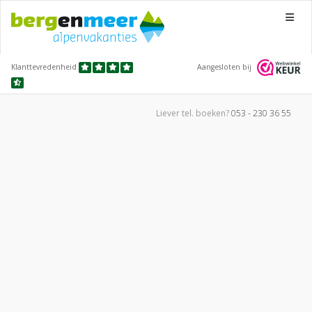
Menu
Klanttevredenheid
Aangesloten bij
Liever tel.
boeken?
053 - 230 36 55