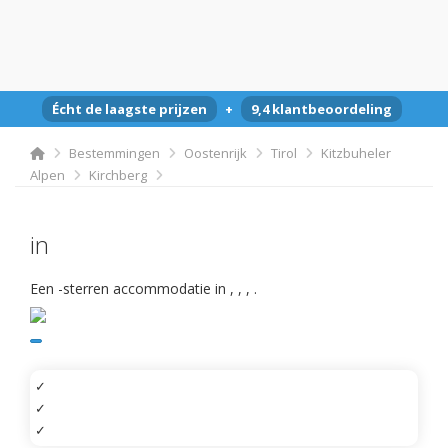
Écht de laagste prijzen
+
9,4 klantbeoordeling
Bestemmingen
Oostenrijk
Tirol
Kitzbuheler
Alpen
Kirchberg
in
Een -sterren accommodatie in
,
,
,
.
✓
✓
✓