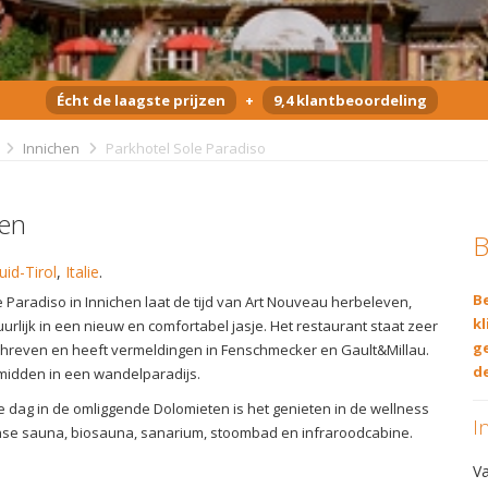
Écht de laagste prijzen
+
9,4 klantbeoordeling
Innichen
Parkhotel Sole Paradiso
hen
B
uid-Tirol
,
Italie
.
Be
 Paradiso in Innichen laat de tijd van Art Nouveau herbeleven,
kl
rlijk in een nieuw en comfortabel jasje. Het restaurant staat zeer
g
reven en heeft vermeldingen in Fenschmecker en Gault&Millau.
de
 midden in een wandelparadijs.
e dag in de omliggende Dolomieten is het genieten in de wellness
I
nse sauna, biosauna, sanarium, stoombad en infraroodcabine.
V