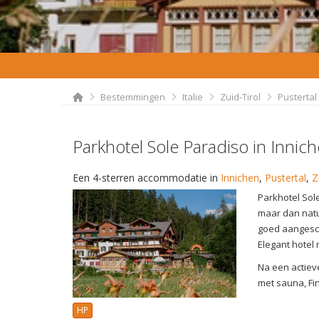
Bestemmingen
Italie
Zuid-Tirol
Pustertal
Parkhotel Sole Paradiso in Innic
Een 4-sterren accommodatie in
Innichen
,
Pustertal
,
Z
Parkhotel Sole
maar dan natuu
goed aangesch
Elegant hotel
Na een actiev
met sauna, Fi
HP