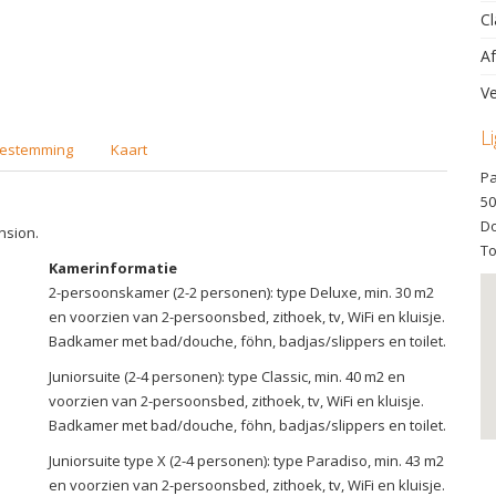
Cl
Af
Ve
L
estemming
Kaart
Pa
50
Do
nsion.
To
Kamerinformatie
2-persoonskamer (2-2 personen): type Deluxe, min. 30 m2
en voorzien van 2-persoonsbed, zithoek, tv, WiFi en kluisje.
Badkamer met bad/douche, föhn, badjas/slippers en toilet.
Juniorsuite (2-4 personen): type Classic, min. 40 m2 en
voorzien van 2-persoonsbed, zithoek, tv, WiFi en kluisje.
Badkamer met bad/douche, föhn, badjas/slippers en toilet.
Juniorsuite type X (2-4 personen): type Paradiso, min. 43 m2
en voorzien van 2-persoonsbed, zithoek, tv, WiFi en kluisje.