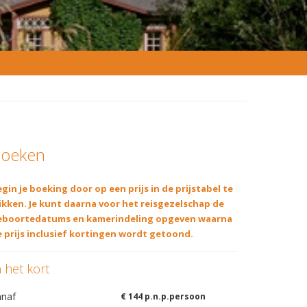
oeken
gin je boeking door op een prijs in de prijstabel te
ikken. Je kunt daarna voor het reisgezelschap de
eboortedatums en kamerindeling opgeven waarna
 prijs inclusief kortingen wordt getoond.
n het kort
anaf
€ 144 p.n.p.persoon