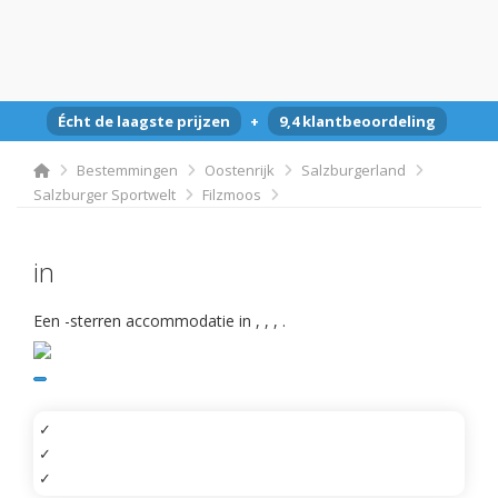
Écht de laagste prijzen
+
9,4 klantbeoordeling
Bestemmingen
Oostenrijk
Salzburgerland
Salzburger Sportwelt
Filzmoos
in
Een -sterren accommodatie in
,
,
,
.
✓
✓
✓