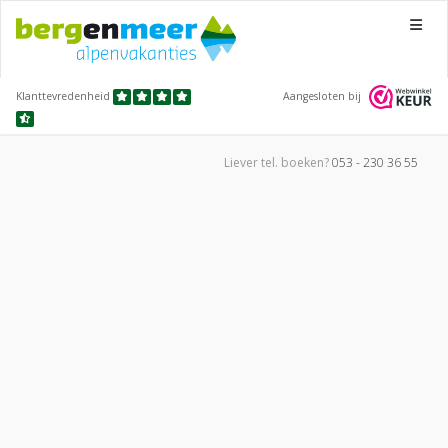
Menu
Klanttevredenheid
Aangesloten bij
Liever tel.
boeken?
053 - 230 36 55