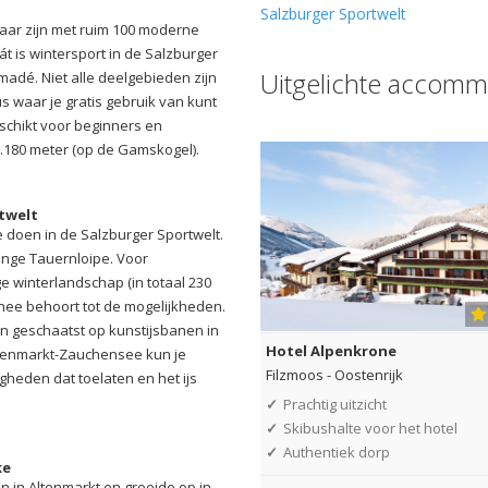
Salzburger Sportwelt
kbaar zijn met ruim 100 moderne
át is wintersport in de Salzburger
Uitgelichte accomm
Amadé. Niet alle deelgebieden zijn
s waar je gratis gebruik van kunt
eschikt voor beginners en
2.180 meter (op de Gamskogel).
rtwelt
 doen in de Salzburger Sportwelt.
lange Tauernloipe. Voor
e winterlandschap (in totaal 230
ee behoort tot de mogelijkheden.
n geschaatst op kunstijsbanen in
Hotel Alpenkrone
Altenmarkt-Zauchensee kun je
Filzmoos
-
Oostenrijk
gheden dat toelaten en het ijs
✓
Prachtig uitzicht
✓
Skibushalte voor het hotel
✓
Authentiek dorp
ke
 in Altenmarkt en groeide op in