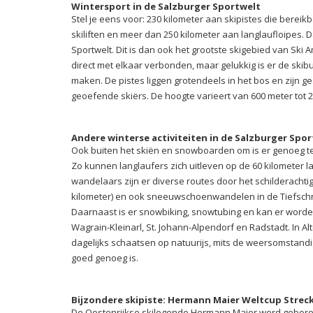
Wintersport in de Salzburger Sportwelt
Stel je eens voor: 230 kilometer aan skipistes die berei
skiliften en meer dan 250 kilometer aan langlaufloipes. D
Sportwelt. Dit is dan ook het grootste skigebied van Ski 
direct met elkaar verbonden, maar gelukkig is er de skibu
maken. De pistes liggen grotendeels in het bos en zijn g
geoefende skiërs. De hoogte varieert van 600 meter tot 
Andere winterse activiteiten in de Salzburger Spo
Ook buiten het skiën en snowboarden om is er genoeg te
Zo kunnen langlaufers zich uitleven op de 60 kilometer 
wandelaars zijn er diverse routes door het schilderachtig
kilometer) en ook sneeuwschoenwandelen in de Tiefschn
Daarnaast is er snowbiking, snowtubing en kan er worde
Wagrain-Kleinarl, St. Johann-Alpendorf en Radstadt. In 
dagelijks schaatsen op natuurijs, mits de weersomstandi
goed genoeg is.
Bijzondere skipiste: Hermann Maier Weltcup Strec
De Oostenrijkse skilegende Hermann Maier werd geboren