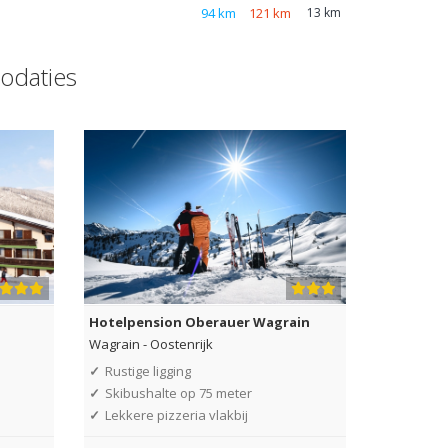
94 km
121 km
13 km
odaties
Hotelpension Oberauer Wagrain
Wagrain
-
Oostenrijk
✓
Rustige ligging
✓
Skibushalte op 75 meter
✓
Lekkere pizzeria vlakbij