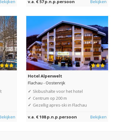
Bekijken
v.a. € 57 p.n.p.persoon
Bekijken
Hotel Alpenwelt
Flachau
-
Oostenrijk
t
✓
Skibushalte voor het hotel
✓
Centrum op 200 m
✓
Gezellig apres-ski in Flachau
Bekijken
v.a. € 108 p.n.p.persoon
Bekijken