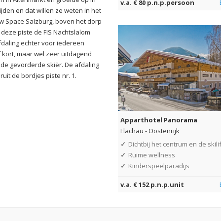
v.a. € 80 p.n.p.persoon
ijden en dat willen ze weten in het
w Space Salzburg, boven het dorp
 deze piste de FIS Nachtslalom
daling echter voor iedereen
ef kort, maar wel zeer uitdagend
r de gevorderde skiër. De afdaling
ruit de bordjes piste nr. 1.
Apparthotel Panorama
Flachau
-
Oostenrijk
✓
Dichtbij het centrum en de skilif
✓
Ruime wellness
✓
Kinderspeelparadijs
v.a. € 152 p.n.p.unit