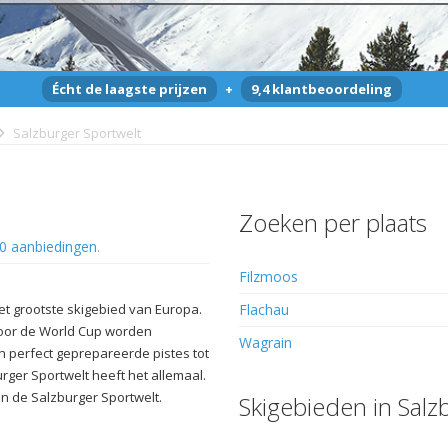
Écht de laagste prijzen
+
9,4 klantbeoordeling
Salzburger Sportwelt
Zoeken per plaats
0 aanbiedingen
.
Filzmoos
et grootste skigebied van Europa.
Flachau
voor de World Cup worden
Wagrain
 perfect geprepareerde pistes tot
rger Sportwelt heeft het allemaal.
n de Salzburger Sportwelt.
Skigebieden in Salz