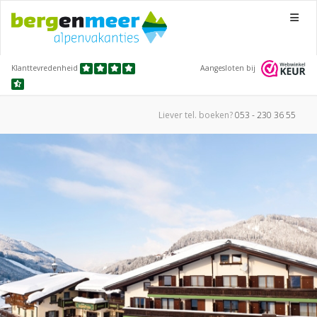
Menu
Klanttevredenheid
Aangesloten bij
Liever tel.
boeken?
053 - 230 36 55