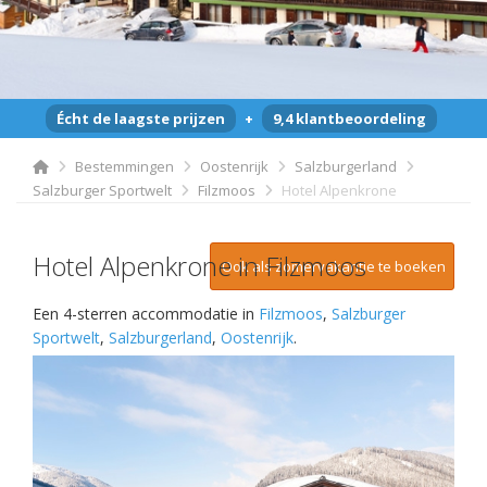
Écht de laagste prijzen
+
9,4 klantbeoordeling
Bestemmingen
Oostenrijk
Salzburgerland
Salzburger Sportwelt
Filzmoos
Hotel Alpenkrone
Hotel Alpenkrone in Filzmoos
Ook als zomervakantie te boeken
Een 4-sterren accommodatie in
Filzmoos
,
Salzburger
Sportwelt
,
Salzburgerland
,
Oostenrijk
.