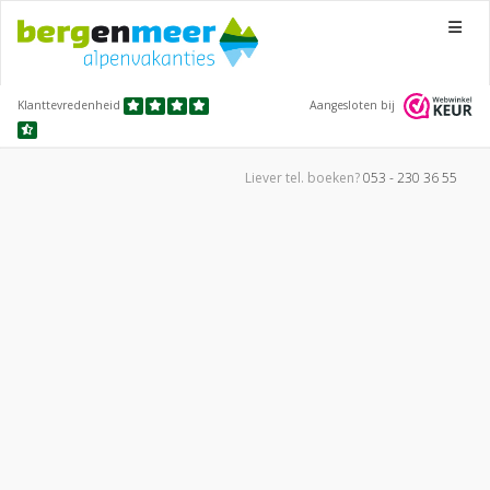
Menu
Klanttevredenheid
Aangesloten bij
Liever tel.
boeken?
053 - 230 36 55