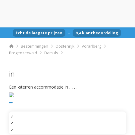
Écht de laagste prijzen
+
9,4 klantbeoordeling
Bestemmingen
Oostenrijk
Vorarlberg
Bregenzerwald
Damuls
in
Een -sterren accommodatie in
,
,
,
.
✓
✓
✓