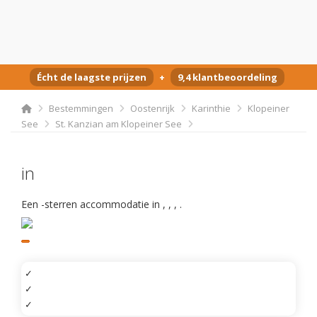
Écht de laagste prijzen
+
9,4 klantbeoordeling
Bestemmingen
Oostenrijk
Karinthie
Klopeiner
See
St. Kanzian am Klopeiner See
in
Een -sterren accommodatie in
,
,
,
.
✓
✓
✓