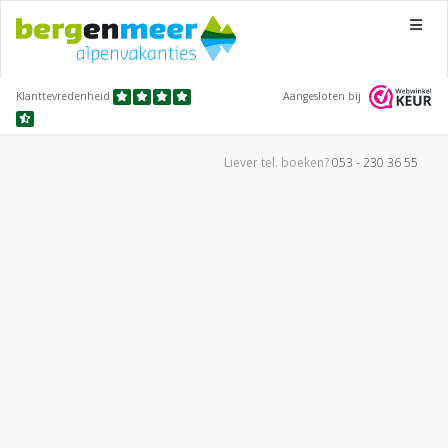
Menu
Klanttevredenheid
Aangesloten bij
Liever tel.
boeken?
053 - 230 36 55