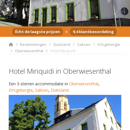
Écht de laagste prijzen
+
9,4 klantbeoordeling
Bestemmingen
Duitsland
Saksen
Ertsgebergte
Oberwiesenthal
Hotel Miriquidi
Hotel Miriquidi in Oberwiesenthal
Een 3-sterren accommodatie in
Oberwiesenthal
,
Ertsgebergte
,
Saksen
,
Duitsland
.