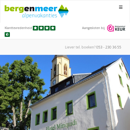
Menu
Klanttevredenheid
Aangesloten bij
Liever tel.
boeken?
053 - 230 36 55