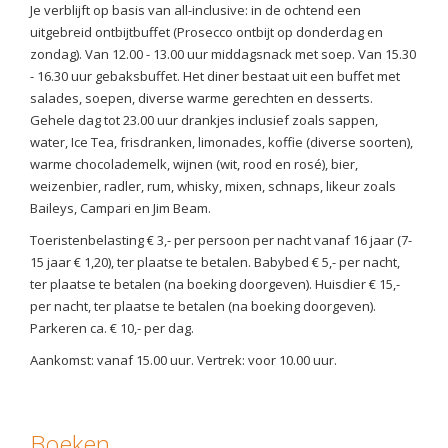
Je verblijft op basis van all-inclusive: in de ochtend een
uitgebreid ontbijtbuffet (Prosecco ontbijt op donderdag en
zondag). Van 12.00 - 13.00 uur middagsnack met soep. Van 15.30
- 16.30 uur gebaksbuffet. Het diner bestaat uit een buffet met
salades, soepen, diverse warme gerechten en desserts.
Gehele dag tot 23.00 uur drankjes inclusief zoals sappen,
water, Ice Tea, frisdranken, limonades, koffie (diverse soorten),
warme chocolademelk, wijnen (wit, rood en rosé), bier,
weizenbier, radler, rum, whisky, mixen, schnaps, likeur zoals
Baileys, Campari en Jim Beam.
Toeristenbelasting € 3,- per persoon per nacht vanaf 16 jaar (7-
15 jaar € 1,20), ter plaatse te betalen. Babybed € 5,- per nacht,
ter plaatse te betalen (na boeking doorgeven). Huisdier € 15,-
per nacht, ter plaatse te betalen (na boeking doorgeven).
Parkeren ca. € 10,- per dag.
Aankomst: vanaf 15.00 uur. Vertrek: voor 10.00 uur.
Boeken