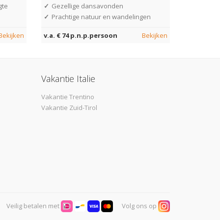
gte
✓
Gezellige dansavonden
✓
Prachtige natuur en wandelingen
Bekijken
v.a. € 74 p.n.p.persoon
Bekijken
Vakantie Italie
Vakantie Trentino
Vakantie Zuid-Tirol
Veilig betalen met
Volg ons op