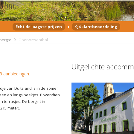
Écht de laagste prijzen
+
9,4 klantbeoordeling
bergte
Oberwiesenthal
Uitgelichte accomm
3 aanbiedingen
.
je van Duitsland is in de zomer
sen en langs beekjes. Bovendien
n terrasjes. De berglift in
.215 meter).