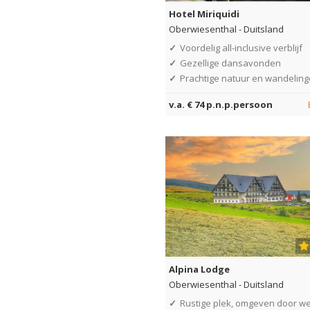
Hotel Miriquidi
Oberwiesenthal
-
Duitsland
✓
Voordelig all-inclusive verblijf
✓
Gezellige dansavonden
✓
Prachtige natuur en wandelin
v.a. € 74 p.n.p.persoon
Alpina Lodge
Oberwiesenthal
-
Duitsland
✓
Rustige plek, omgeven door w