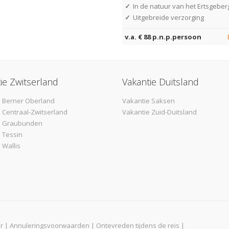
✓
In de natuur van het Ertsgeber
✓
Uitgebreide verzorging
v.a. € 88 p.n.p.persoon
ie Zwitserland
Vakantie Duitsland
 Berner Oberland
Vakantie Saksen
 Centraal-Zwitserland
Vakantie Zuid-Duitsland
e Graubunden
 Tessin
 Wallis
r
|
Annuleringsvoorwaarden
|
Ontevreden tijdens de reis
|