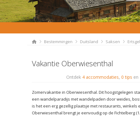
Bestemmingen
Duitsland
Saksen
Ertsge
Vakantie Oberwiesenthal
Ontdek
4 accommodaties
,
0 tips
en
Zomervakantie in Oberwiesenthal. Dit hoogstgelegen stad
een wandelparadijs met wandelpaden door weides, bos
is het een erg gezellig plaatsje met restaurants, winkels e
Oberwiesenthal brengt je eenvoudig op de Fichtelberg (1