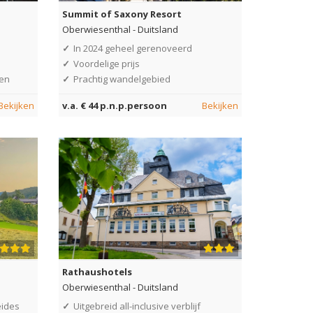
Summit of Saxony Resort
Oberwiesenthal
-
Duitsland
✓
In 2024 geheel gerenoveerd
✓
Voordelige prijs
gen
✓
Prachtig wandelgebied
Bekijken
v.a. € 44 p.n.p.persoon
Bekijken
Rathaushotels
Oberwiesenthal
-
Duitsland
eides
✓
Uitgebreid all-inclusive verblijf