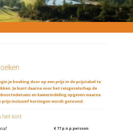
oeken
gin je boeking door op een prijs in de prijstabel te
ikken. Je kunt daarna voor het reisgezelschap de
eboortedatums en kamerindeling opgeven waarna
 prijs inclusief kortingen wordt getoond.
n het kort
anaf
€ 77 p.n.p.persoon