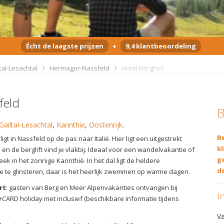
Écht de laagste prijzen
+
9,4 klantbeoordeling
tal-Lesachtal
Hermagor-Nassfeld
Hotel Berghof
feld
B
Gailtal-Lesachtal
,
Karinthie
,
Oostenrijk
.
Be
igt in Nassfeld op de pas naar Italië. Hier ligt een uitgestrekt
kl
n de berglift vind je vlakbij. Ideaal voor een wandelvakantie of
g
ek in het zonnige Karinthië. In het dal ligt de heldere
de
 te glinsteren, daar is het heerlijk zwemmen op warme dagen.
rt
: gasten van Berg en Meer Alpenvakanties ontvangen bij
I
CARD holiday met inclusief (beschikbare informatie tijdens
V