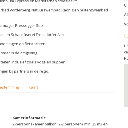
illennium Express en Madritschen stoeltjeslift.
Cl
aturbad Vorderberg, Natuurzwembad Radnig en buitenzwembad
Af
Ve
hermagor-Pressegger See
eum en Schaukäserei Tressdorfer Alm.
L
andelingen en fietstochten.
Ho
ce
rvoer in de omgeving.
Ho
viteiten inclusief zoals yoga en suppen.
ngen bij partners in de regio.
estemming
Kaart
Kamerinformatie
2-persoonskamer balkon (2-2 personen): min. 25 m2 en