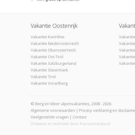
Vakantie Oostenrijk
Vakant
Vakantie Karinthie
Vakantie
Vakantie Niederosterreich
Vakantie
Vakantie Oberosterreich
Vakanti
Vakantie Ost-Tirol
Vakantie
Vakantie Salzburgerland
Vakantie
Vakantie Steiermark
Vakantie Tirol
Vakantie Vorarlberg
© Berg en Meer alpenvakanties, 2008 - 2026
Algemene voorwaarden
|
Privacy verklaring en disclaime
Veelgestelde vragen
|
Contact
Ontwerp en techniek door
fransenmedia.nl