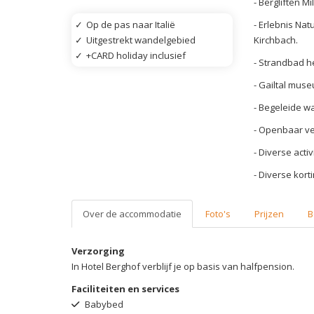
- Bergliften M
- Erlebnis N
✓
Op de pas naar Italië
Kirchbach.
✓
Uitgestrekt wandelgebied
✓
+CARD holiday inclusief
- Strandbad 
- Gailtal mus
- Begeleide w
- Openbaar ve
- Diverse acti
- Diverse korti
Over de accommodatie
Foto's
Prijzen
B
Verzorging
In Hotel Berghof verblijf je op basis van halfpension.
Faciliteiten en services
Babybed