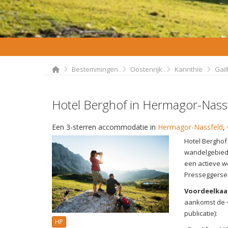
Bestemmingen
Oostenrijk
Karinthie
Gail
Hotel Berghof in Hermagor-Nass
Een 3-sterren accommodatie in
Hermagor-Nassfeld
,
Hotel Berghof l
wandelgebied e
een actieve we
Presseggersee
Voordeelkaa
aankomst de +
publicatie):
HP