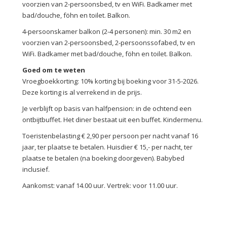
voorzien van 2-persoonsbed, tv en WiFi. Badkamer met
bad/douche, föhn en toilet. Balkon.
4-persoonskamer balkon (2-4 personen): min. 30 m2 en
voorzien van 2-persoonsbed, 2-persoonssofabed, tv en
WiFi. Badkamer met bad/douche, föhn en toilet. Balkon.
Goed om te weten
Vroegboekkorting: 10% korting bij boeking voor 31-5-2026.
Deze korting is al verrekend in de prijs.
Je verblijft op basis van halfpension: in de ochtend een
ontbijtbuffet. Het diner bestaat uit een buffet. Kindermenu.
Toeristenbelasting € 2,90 per persoon per nacht vanaf 16
jaar, ter plaatse te betalen. Huisdier € 15,- per nacht, ter
plaatse te betalen (na boeking doorgeven). Babybed
inclusief.
Aankomst: vanaf 14.00 uur. Vertrek: voor 11.00 uur.