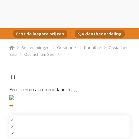
Écht de laagste prijzen
+
9,4 klantbeoordeling
Bestemmingen
Oostenrijk
Karinthie
Ossiacher
See
Ossiach am See
in
Een -sterren accommodatie in
,
,
,
.
✓
✓
✓