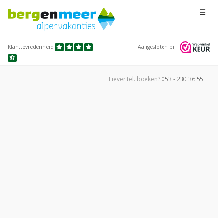
Menu
Klanttevredenheid
Aangesloten bij
Liever tel.
boeken?
053 - 230 36 55