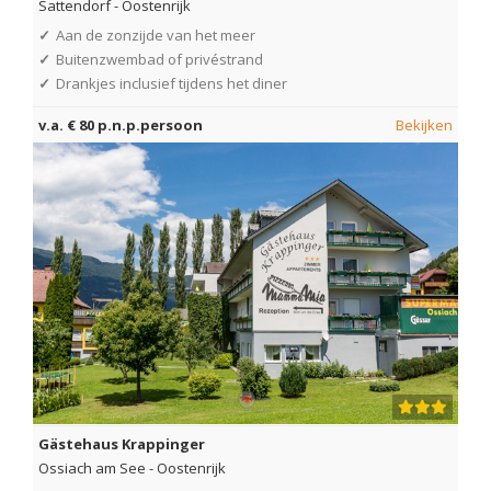
Sattendorf
-
Oostenrijk
✓
Aan de zonzijde van het meer
✓
Buitenzwembad of privéstrand
✓
Drankjes inclusief tijdens het diner
v.a. € 80 p.n.p.persoon
Bekijken
Gästehaus Krappinger
Ossiach am See
-
Oostenrijk