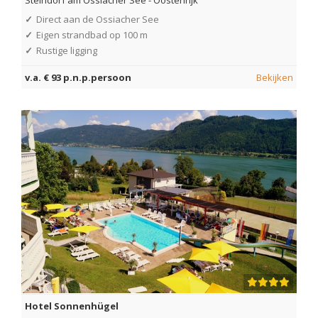
Steindorf am Ossiacher See
-
Oostenrijk
✓
Direct aan de Ossiacher See
✓
Eigen strandbad op 100 m
✓
Rustige ligging
v.a. € 93 p.n.p.persoon
Bekijken
Hotel Sonnenhügel