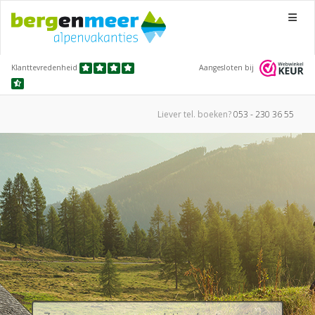
Menu
Klanttevredenheid
Aangesloten bij
Liever tel.
boeken?
053 - 230 36 55