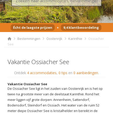
Écht de laagste prijzen
+
9,4 klantbeoordeling
Bestemmingen
Oostenrijk
Karinthie
Ossiacher
See
Vakantie Ossiacher See
Ontdek
4 accommodaties
,
0 tips
en
0 aanbiedingen
.
Vakantie Ossiacher See
De Ossiacher See ligt in het zuiden van Oostenrijk en is het op
twee na grootste meer van de deelstaat Karinthië. Rond het
meer liggen vijf grote dorpen: Annenheim, Sattendorf,
Bodensdorf, Steindorf en Ossiach. Het water van de ruim 52
meter diepe Ossiacher See is kristalhelder en bereikt in de