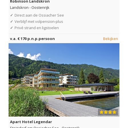
Robinson Landskron
Landskron
-
Oostenrijk
✓
Direct aan de Ossiacher See
✓
Verblijf met volpension-plus
✓
Privé strand en ligstoelen
v.a. € 170 p.n.p.persoon
Bekijken
Apart Hotel Legendar