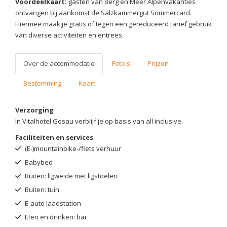
Voordeelkaart:
gasten van Berg en Meer Alpenvakanties
ontvangen bij aankomst de Salzkammergut Sommercard.
Hiermee maak je gratis of tegen een gereduceerd tarief gebruik
van diverse activiteiten en entrees.
Over de accommodatie
Foto's
Prijzen
Bestemming
Kaart
Verzorging
In Vitalhotel Gosau verblijf je op basis van all inclusive.
Faciliteiten en services
(E-)mountainbike-/fiets verhuur
Babybed
Buiten: ligweide met ligstoelen
Buiten: tuin
E-auto laadstation
Eten en drinken: bar