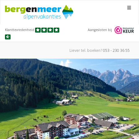
Menu
Klanttevredenheid
Aangesloten bij
Liever tel.
boeken?
053 - 230 36 55