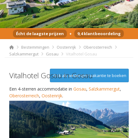
Écht de laagste prijzen
+
9,4 klantbeoordeling
Bestemmingen
Oostenrijk
Oberosterreich
Salzkammergut
Gosau
Vitalhotel Gosau
Vitalhotel Gosau in Gosau
Ook als wintersportvakantie te boeken
Een 4-sterren accommodatie in
Gosau
,
Salzkammergut
,
Oberosterreich
,
Oostenrijk
.