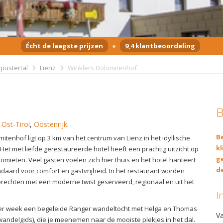
Écht de laagste prijzen
+
9,4 klantbeoordeling
pustertal
Lienz
Winklers Dolomitenhof
B
,
Ost-Tirol
,
Oostenrijk
.
Be
itenhof ligt op 3 km van het centrum van Lienz in het idyllische
kl
 Het met liefde gerestaureerde hotel heeft een prachtig uitzicht op
g
omieten. Veel gasten voelen zich hier thuis en het hotel hanteert
de
daard voor comfort en gastvrijheid. In het restaurant worden
gerechten met een moderne twist geserveerd, regionaal en uit het
I
 per week een begeleide Ranger wandeltocht met Helga en Thomas
V
wandelgids), die je meenemen naar de mooiste plekjes in het dal.