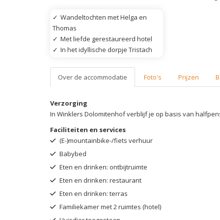
✓
Wandeltochten met Helga en
Thomas
✓
Met liefde gerestaureerd hotel
✓
In het idyllische dorpje Tristach
Over de accommodatie
Foto's
Prijzen
B
Verzorging
In Winklers Dolomitenhof verblijf je op basis van halfpen
Faciliteiten en services
(E-)mountainbike-/fiets verhuur
Babybed
Eten en drinken: ontbijtruimte
Eten en drinken: restaurant
Eten en drinken: terras
Familiekamer met 2 ruimtes (hotel)
Huisdier toegestaan