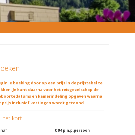
oeken
gin je boeking door op een prijs in de prijstabel te
ikken. Je kunt daarna voor het reisgezelschap de
eboortedatums en kamerindeling opgeven waarna
 prijs inclusief kortingen wordt getoond.
n het kort
anaf
€ 94 p.n.p.persoon