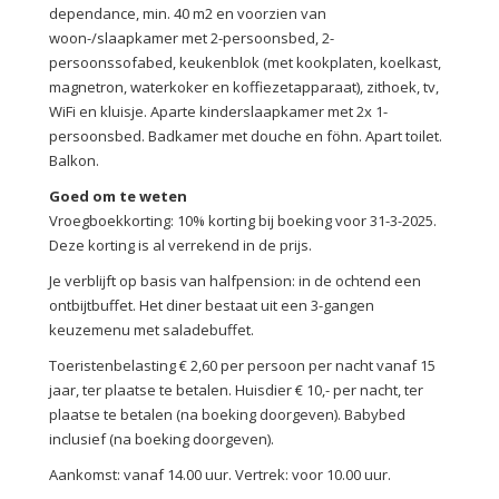
dependance, min. 40 m2 en voorzien van
woon-/slaapkamer met 2-persoonsbed, 2-
persoonssofabed, keukenblok (met kookplaten, koelkast,
magnetron, waterkoker en koffiezetapparaat), zithoek, tv,
WiFi en kluisje. Aparte kinderslaapkamer met 2x 1-
persoonsbed. Badkamer met douche en föhn. Apart toilet.
Balkon.
Goed om te weten
Vroegboekkorting: 10% korting bij boeking voor 31-3-2025.
Deze korting is al verrekend in de prijs.
Je verblijft op basis van halfpension: in de ochtend een
ontbijtbuffet. Het diner bestaat uit een 3-gangen
keuzemenu met saladebuffet.
Toeristenbelasting € 2,60 per persoon per nacht vanaf 15
jaar, ter plaatse te betalen. Huisdier € 10,- per nacht, ter
plaatse te betalen (na boeking doorgeven). Babybed
inclusief (na boeking doorgeven).
Aankomst: vanaf 14.00 uur. Vertrek: voor 10.00 uur.