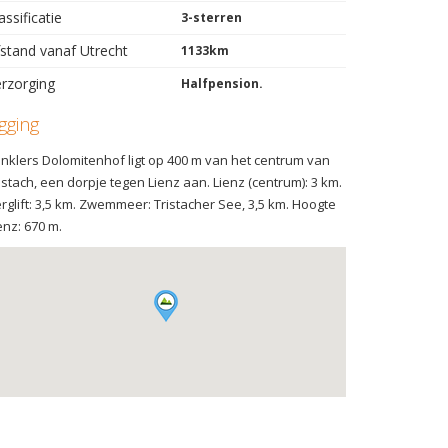
assificatie
3-sterren
stand vanaf Utrecht
1133km
rzorging
Halfpension.
igging
nklers Dolomitenhof ligt op 400 m van het centrum van
istach, een dorpje tegen Lienz aan. Lienz (centrum): 3 km.
rglift: 3,5 km. Zwemmeer: Tristacher See, 3,5 km. Hoogte
enz: 670 m.