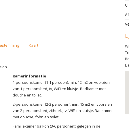
Cl
Af
Ve
L
estemming
Kaart
Wi
Tr
Be
Li
sion.
Kamerinformatie
1-persoonskamer (1-1 persoon): min. 12 m2 en voorzien
van 1-persoonsbed, tv, WiFi en kluisje. Badkamer met
douche en toilet.
2-persoonskamer (2-2 personen): min. 15 m2 en voorzien
van 2-persoonsbed, zithoek, tv, WiFi en kluisje. Badkamer
met douche, föhn en toilet.
Familiekamer balkon (3-6 personen): gelegen in de