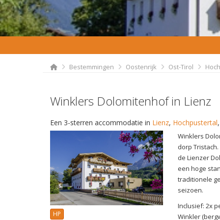
Bestemmingen
Oostenrijk
Ost-Tirol
Hoch
Winklers Dolomitenhof in Lienz
Een 3-sterren accommodatie in
Lienz
,
Hochpustertal
Winklers Dolom
dorp Tristach.
de Lienzer Dol
een hoge stan
traditionele 
seizoen.
Inclusief: 2x
HP
Winkler (berg