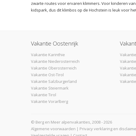
zwarte routes voor ervaren klimmers. Voor kinderen vanaf
kidspark, dus dit klimbos op de Hochstein is leuk voor he
Vakantie Oostenrijk
Vakant
Vakantie Karinthie
Vakantie
Vakantie Niederosterreich
Vakantie
Vakantie Oberosterreich
Vakanti
Vakantie Ost-Tirol
Vakantie
Vakantie Salzburgerland
Vakantie
Vakantie Steiermark
Vakantie Tirol
Vakantie Vorarlberg
© Berg en Meer alpenvakanties, 2008 - 2026
Algemene voorwaarden
|
Privacy verklaring en disclaime
Veelgestelde vragen
|
Contact