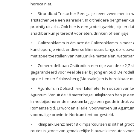
horeca niet.
•
Strandbad Tristacher See: ga je liever zwemmen in n
Tristacher See een aanrader. In dit heldere bergmeer k
prachtig uitzicht. Ook hier is een grote ligweide, zijn er
snackbar kun je terecht voor eten, drinken of een ijsje.
•
Galitzenklamm in Amlach: de Galitzenklamm is meer
kunt lopen. Je vindt er diverse klimroutes langs de rots
met speeltoestellen van natuurlijke materialen, waterba
•
Zomerrodelbaan Osttirodler: een ritje van deze 2,7 k
gegarandeerd voor veel plezier bij jong en oud. De rodel
op de Lienzer Schlossberg (Moosalm) en is bereikbaar 
•
Aguntum: in Dölsach, vier kilometer ten oosten van L
Aguntum. Vanuit de 18 meter hoge uitkijktoren heb je een
In het bijbehorende museum krijg je een goede indruk va
Romeinse tijd. Er worden allerlei voorwerpen uit Agunt
voormalige provincie Noricum tentoongesteld.
•
Klimpark Lienz: met 18 klimparcoursen is dit het groots
routes is groot: van gemakkelijke blauwe klimroutes voor