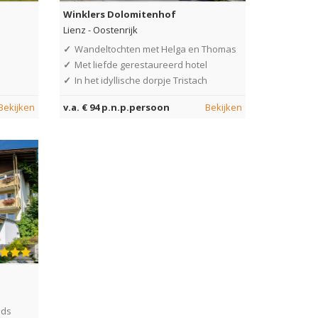
Winklers Dolomitenhof
Lienz
-
Oostenrijk
✓
Wandeltochten met Helga en Thomas
✓
Met liefde gerestaureerd hotel
✓
In het idyllische dorpje Tristach
Bekijken
v.a. € 94 p.n.p.persoon
Bekijken
ids