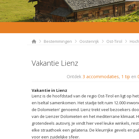
Bestemmingen
Oostenrijk
Ost-Tirol
Hoch
Vakantie Lienz
Ontdek
3 accommodaties
,
1 tip
en
Vakantie in Lienz
Lienz is de hoofdstad van de regio Ost-Tirol en ligt op he
en Iseltal samenkomen. Het stadje telt ruim 12.000 inwon
de Dolomieten’ genoemd. Lienz trekt veel bezoekers door
van de Lienzer Dolomieten en het mediterrane klimaat. He
grotendeels autovrij. Je vindt hier veel leuke winkels, re
elke straathoek een gelateria. De kleurrijke gevels en
voor een zuidelijke sfeer.