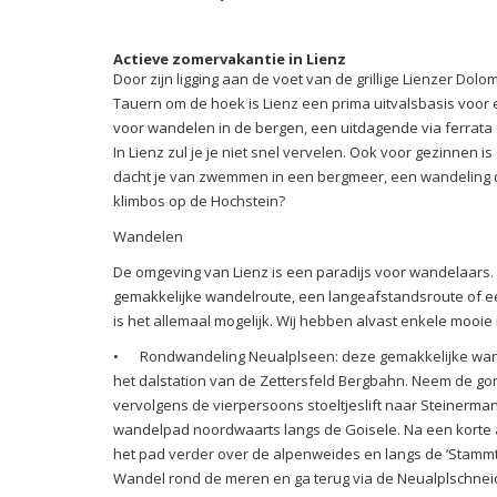
Actieve zomervakantie in Lienz
Door zijn ligging aan de voet van de grillige Lienzer Do
Tauern om de hoek is Lienz een prima uitvalsbasis voor 
voor wandelen in de bergen, een uitdagende via ferrata o
In Lienz zul je je niet snel vervelen. Ook voor gezinnen 
dacht je van zwemmen in een bergmeer, een wandeling do
klimbos op de Hochstein?
Wandelen
De omgeving van Lienz is een paradijs voor wandelaars. 
gemakkelijke wandelroute, een langeafstandsroute of e
is het allemaal mogelijk. Wij hebben alvast enkele mooie 
•
Rondwandeling Neualplseen: deze gemakkelijke wande
het dalstation van de Zettersfeld Bergbahn. Neem de gond
vervolgens de vierpersoons stoeltjeslift naar Steinerm
wandelpad noordwaarts langs de Goisele. Na een korte af
het pad verder over de alpenweides en langs de ‘Stammt
Wandel rond de meren en ga terug via de Neualplschneid