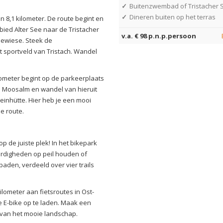
✓
Buitenzwembad of Tristacher 
✓
Dineren buiten op het terras
8,1 kilometer. De route begint en
ebied Alter See naar de Tristacher
v.a. € 98 p.n.p.persoon
eewiese. Steek de
 sportveld van Tristach. Wandel
ometer begint op de parkeerplaats
 Moosalm en wandel van hieruit
inhütte. Hier heb je een mooi
de route.
p de juiste plek! In het bikepark
rdigheden op peil houden of
 paden, verdeeld over vier trails
kilometer aan fietsroutes in Ost-
e E-bike op te laden. Maak een
et van het mooie landschap.