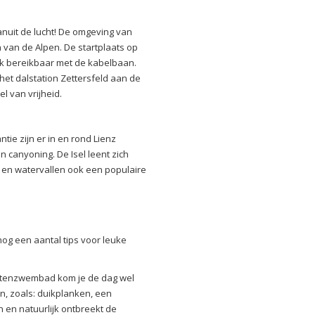
anuit de lucht! De omgeving van
 van de Alpen. De startplaats op
ijk bereikbaar met de kabelbaan.
het dalstation Zettersfeld aan de
l van vrijheid.
tie zijn er in en rond Lienz
 canyoning. De Isel leent zich
n en watervallen ook een populaire
 nog een aantal tips voor leuke
buitenzwembad kom je de dag wel
ten, zoals: duikplanken, een
 en natuurlijk ontbreekt de