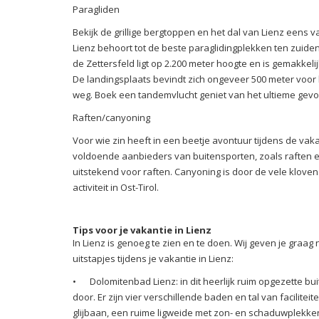
Paragliden
Bekijk de grillige bergtoppen en het dal van Lienz eens v
Lienz behoort tot de beste paraglidingplekken ten zuiden
de Zettersfeld ligt op 2.200 meter hoogte en is gemakkel
De landingsplaats bevindt zich ongeveer 500 meter voor 
weg. Boek een tandemvlucht geniet van het ultieme gevoe
Raften/canyoning
Voor wie zin heeft in een beetje avontuur tijdens de vakan
voldoende aanbieders van buitensporten, zoals raften en
uitstekend voor raften. Canyoning is door de vele klove
activiteit in Ost-Tirol.
Tips voor je vakantie in Lienz
In Lienz is genoeg te zien en te doen. Wij geven je graag
uitstapjes tijdens je vakantie in Lienz:
•
Dolomitenbad Lienz: in dit heerlijk ruim opgezette 
door. Er zijn vier verschillende baden en tal van facilitei
glijbaan, een ruime ligweide met zon- en schaduwplekken