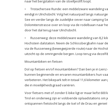
naar het bergstation van de stoeltjeslift loopt.
•
Tristachersee Runde: een middelzware wandeling van 
eindigt in Ulrichsbichl. Volg het natuurpad langs natuurg
See en verder langs de zuidelijke oever naar camping S
Dolomitenstrasse over en loop via de rodelbaan naar het
door het dal terug naar Ulrichsbichl.
•
Russenweg: deze middelzware wandeling van 8,2 kil
Hochstein dalstation. Neem de Schlossbergbahn naar de
via de Russenweg (bewegwijzerde route) naar de Hochste
uitzicht op de omringende bergen. Loop terug via dezelf
Mountainbiken en fietsen
Dol op fietsen en/of mountainbiken? Dan ben je in Lienz o
kunnen beginnende en ervaren mountainbikers hun vaa
verbeteren. Het bikepark telt in totaal 11,6 kilometer aan
die in moeilijkheidsgraad variëren.
Voor fietsers met of zonder E-bike ligt er maar liefst 600 
Tirol en onderweg zijn er voldoende oplaadstations om j
ontspannen fietstocht langs de Isel of de Drau en geni