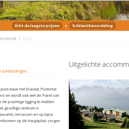
Écht de laagste prijzen
+
9,4 klantbeoordeling
pustertal
Lienz
Uitgelichte accomm
0 aanbiedingen
.
t punt waar het Drautal, Pustertal
ers en wordt ook wel de ‘Parel van
 de prachtige ligging te midden
t gezellige centrum is
staurants, terrassen en op bijna
 palmbomen op de Hauptplatz zorgen