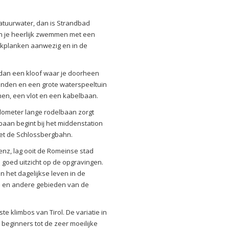
atuurwater, dan is Strandbad
un je heerlijk zwemmen met een
 duikplanken aanwezig en in de
 dan een kloof waar je doorheen
wanden en een grote waterspeeltuin
nen, een vlot en een kabelbaan.
ilometer lange rodelbaan zorgt
baan begint bij het middenstation
met de Schlossbergbahn.
ienz, lag ooit de Romeinse stad
 goed uitzicht op de opgravingen.
n het dagelijkse leven in de
um en andere gebieden van de
te klimbos van Tirol. De variatie in
 beginners tot de zeer moeilijke