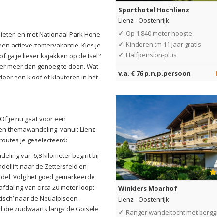
Sporthotel Hochlienz
Lienz
-
Oostenrijk
✓
Op 1.840 meter hoogte
lomieten en met Nationaal Park Hohe
✓
Kinderen tm 11 jaar gratis
een actieve zomervakantie. Kies je
✓
Halfpension-plus
f ga je liever kajakken op de Isel?
is er meer dan genoeg te doen. Wat
v.a. € 76 p.n.p.persoon
or een kloof of klauteren in het
Of je nu gaat voor een
en themawandeling: vanuit Lienz
routes je geselecteerd:
ling van 6,8 kilometer begint bij
ellift naar de Zettersfeld en
andel. Volg het goed gemarkeerde
daling van circa 20 meter loopt
Winklers Moarhof
isch’ naar de Neualplseen.
Lienz
-
Oostenrijk
 die zuidwaarts langs de Goisele
✓
Ranger wandeltocht met bergg