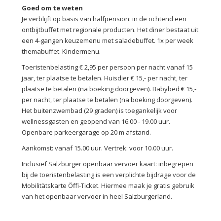
Goed om te weten
Je verblijft op basis van halfpension: in de ochtend een
ontbijtbuffet met regionale producten. Het diner bestaat uit
een 4-gangen keuzemenu met saladebuffet. 1x per week
themabuffet. Kindermenu.
Toeristenbelasting € 2,95 per persoon per nacht vanaf 15
jaar, ter plaatse te betalen. Huisdier € 15,- per nacht, ter
plaatse te betalen (na boeking doorgeven). Babybed € 15,-
per nacht, ter plaatse te betalen (na boeking doorgeven).
Het buitenzwembad (29 graden) is toegankelijk voor
wellnessgasten en geopend van 16.00 - 19.00 uur.
Openbare parkeergarage op 20 m afstand.
Aankomst: vanaf 15.00 uur. Vertrek: voor 10.00 uur.
Inclusief Salzburger openbaar vervoer kaart: inbegrepen
bij de toeristenbelasting is een verplichte bijdrage voor de
Mobilitätskarte Öffi-Ticket. Hiermee maak je gratis gebruik
van het openbaar vervoer in heel Salzburgerland.