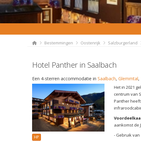
Bestemmingen
Oostenrijk
Salzburgerland
Hotel Panther in Saalbach
Een 4-sterren accommodatie in
Saalbach
,
Glemmtal
,
Het in 2021 ge
centrum van S
Panther heeft
infraroodcabi
Voordeelkaa
aankomst de Jo
- Gebruik van 
HP