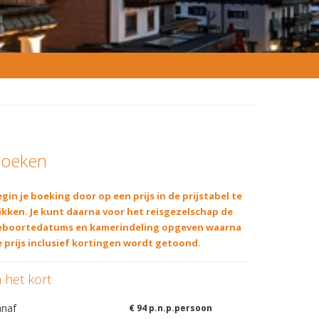
oeken
gin je boeking door op een prijs in de prijstabel te
ikken. Je kunt daarna voor het reisgezelschap de
eboortedatums en kamerindeling opgeven waarna
 prijs inclusief kortingen wordt getoond.
n het kort
anaf
€ 94 p.n.p.persoon