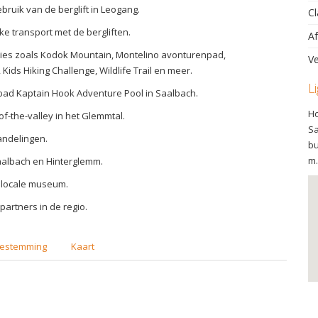
ebruik van de berglift in Leogang.
Cl
ike transport met de bergliften.
Af
cties zoals Kodok Mountain, Montelino avonturenpad,
Ve
Kids Hiking Challenge, Wildlife Trail en meer.
L
ad Kaptain Hook Adventure Pool in Saalbach.
Ho
-of-the-valley in het Glemmtal.
Sa
andelingen.
bu
m.
Saalbach en Hinterglemm.
t locale museum.
 partners in de regio.
estemming
Kaart