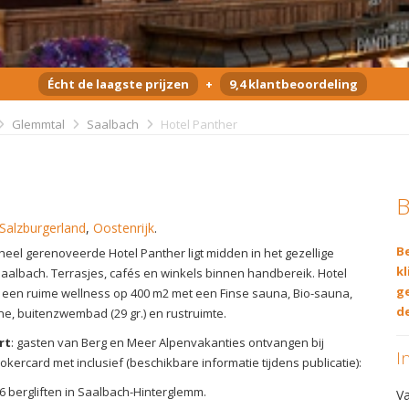
Écht de laagste prijzen
+
9,4 klantbeoordeling
Glemmtal
Saalbach
Hotel Panther
B
Salzburgerland
,
Oostenrijk
.
Be
heel gerenoveerde Hotel Panther ligt midden in het gezellige
kl
aalbach. Terrasjes, cafés en winkels binnen handbereik. Hotel
g
 een ruime wellness op 400 m2 met een Finse sauna, Bio-sauna,
de
ne, buitenzwembad (29 gr.) en rustruimte.
rt
: gasten van Berg en Meer Alpenvakanties ontvangen bij
I
kercard met inclusief (beschikbare informatie tijdens publicatie):
6 bergliften in Saalbach-Hinterglemm.
V