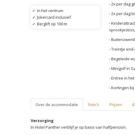
- 2x per dag g
✓
In het centrum
- 2x per dag b
✓
Jokercard inclusief
- Kinderattra
✓
Berglift op 100 m
sprookjesbos, 
- Buitenzwemb
- Treintje end
- Begeleide w
- Minigolf in 
- Entree in he
- Kortingen bij
Over de accommodatie
Foto's
Prijzen
B
Verzorging
In Hotel Panther verblijf je op basis van halfpension.