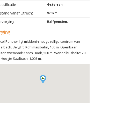
assificatie
4-sterren
stand vanaf Utrecht
970km
rzorging
Halfpension.
igging
tel Panther ligt middenin het gezellige centrum van
albach. Berglift: Kohlmaisbahn, 100 m. Openbaar
itenzwembad: Käptn Hook, 500 m. Wandelbushalte: 200
 Hoogte Saalbach: 1.003 m.