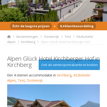
Écht de laagste prijzen
+
9,4 klantbeoordeling
Bestemmingen
Oostenrijk
Tirol
Kitzbuheler
Alpen
Kirchberg
Alpen Glück Hotel Kirchberger Hof
Alpen Glück Hotel Kirchberger Hof in
Kirchberg
Ook als wintersportvakantie te boeken
Een 4-sterren accommodatie in
Kirchberg
,
Kitzbuheler
Alpen
,
Tirol
,
Oostenrijk
.