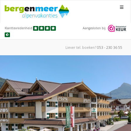
Menu
Klanttevredenheid
Aangesloten bij
Liever tel.
boeken?
053 - 230 36 55