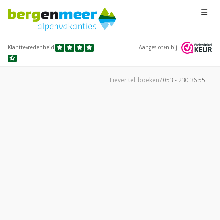
Menu
Klanttevredenheid
Aangesloten bij
Liever tel.
boeken?
053 - 230 36 55