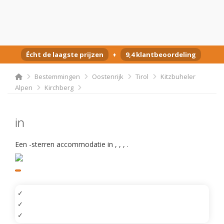
Écht de laagste prijzen
+
9,4 klantbeoordeling
Bestemmingen
Oostenrijk
Tirol
Kitzbuheler
Alpen
Kirchberg
in
Een -sterren accommodatie in
,
,
,
.
✓
✓
✓