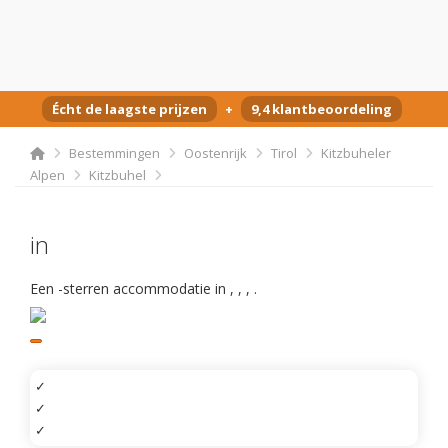
Écht de laagste prijzen
+
9,4 klantbeoordeling
Bestemmingen
Oostenrijk
Tirol
Kitzbuheler
Alpen
Kitzbuhel
in
Een -sterren accommodatie in
,
,
,
.
✓
✓
✓