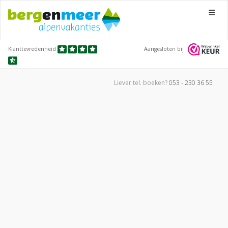
Menu
Klanttevredenheid
Aangesloten bij
Liever tel.
boeken?
053 - 230 36 55