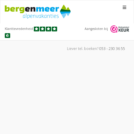
Menu
Klanttevredenheid
Aangesloten bij
Liever tel.
boeken?
053 - 230 36 55