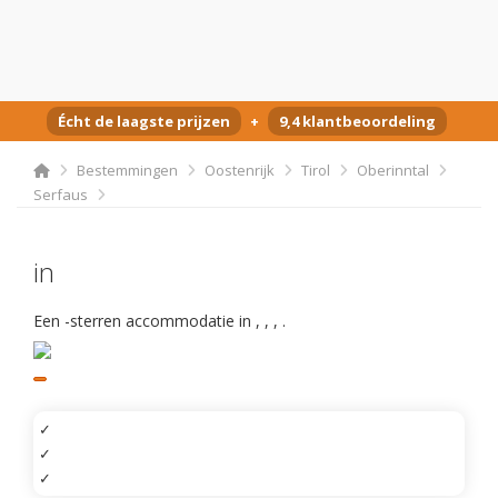
Écht de laagste prijzen
+
9,4 klantbeoordeling
Bestemmingen
Oostenrijk
Tirol
Oberinntal
Serfaus
in
Een -sterren accommodatie in
,
,
,
.
✓
✓
✓