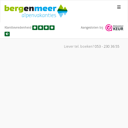
Menu
Klanttevredenheid
Aangesloten bij
Liever tel.
boeken?
053 - 230 36 55