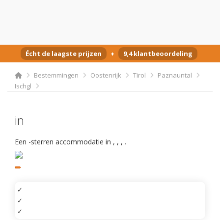
Écht de laagste prijzen
+
9,4 klantbeoordeling
Bestemmingen
Oostenrijk
Tirol
Paznauntal
Ischgl
in
Een -sterren accommodatie in
,
,
,
.
✓
✓
✓