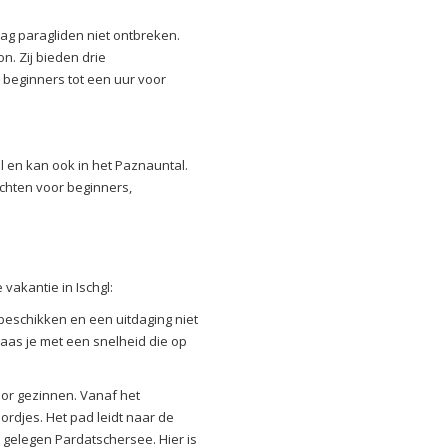
 mag paragliden niet ontbreken.
n. Zij bieden drie
 beginners tot een uur voor
ol en kan ook in het Paznauntal.
chten voor beginners,
 vakantie in Ischgl:
beschikken en een uitdaging niet
raas je met een snelheid die op
.
oor gezinnen. Vanaf het
ordjes. Het pad leidt naar de
 gelegen Pardatschersee. Hier is