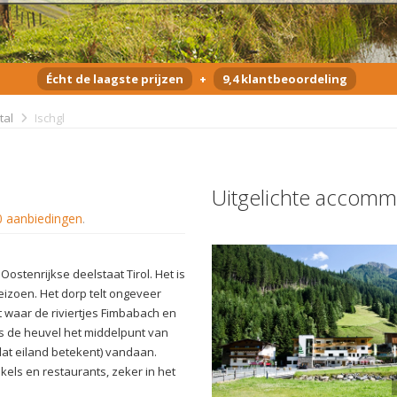
Écht de laagste prijzen
+
9,4 klantbeoordeling
tal
Ischgl
Uitgelichte accomm
0 aanbiedingen
.
Oostenrijkse deelstaat Tirol. Het is
eizoen. Het dorp telt ongeveer
nt waar de riviertjes Fimbabach en
s de heuvel het middelpunt van
dat eiland betekent) vandaan.
inkels en restaurants, zeker in het