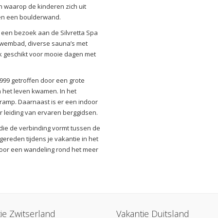
n waarop de kinderen zich uit
s en een boulderwand.
is een bezoek aan de Silvretta Spa
 zwembad, diverse sauna’s met
 geschikt voor mooie dagen met
1999 getroffen door een grote
 het leven kwamen. In het
 ramp. Daarnaast is er een indoor
 leiding van ervaren berggidsen.
die de verbinding vormt tussen de
gereden tijdens je vakantie in het
 voor een wandeling rond het meer
ie Zwitserland
Vakantie Duitsland