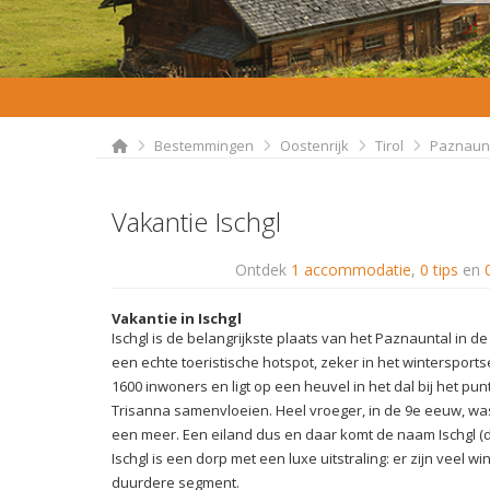
Bestemmingen
Oostenrijk
Tirol
Paznaun
Vakantie Ischgl
Ontdek
1 accommodatie
,
0 tips
en
Vakantie in Ischgl
Ischgl is de belangrijkste plaats van het Paznauntal in de 
een echte toeristische hotspot, zeker in het wintersports
1600 inwoners en ligt op een heuvel in het dal bij het pu
Trisanna samenvloeien. Heel vroeger, in de 9e eeuw, wa
een meer. Een eiland dus en daar komt de naam Ischgl (
Ischgl is een dorp met een luxe uitstraling: er zijn veel w
duurdere segment.