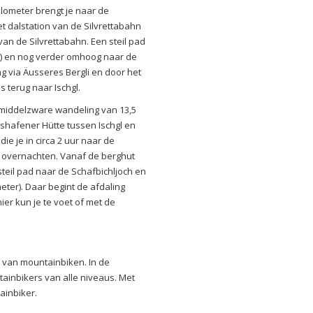
lometer brengt je naar de
et dalstation van de Silvrettabahn
n van de Silvrettabahn. Een steil pad
r) en nog verder omhoog naar de
ng via Äusseres Bergli en door het
s terug naar Ischgl.
 middelzware wandeling van 13,5
hshafener Hütte tussen Ischgl en
ie je in circa 2 uur naar de
te overnachten. Vanaf de berghut
steil pad naar de Schafbichljoch en
ter). Daar begint de afdaling
ier kun je te voet of met de
 van mountainbiken. In de
ntainbikers van alle niveaus. Met
tainbiker.