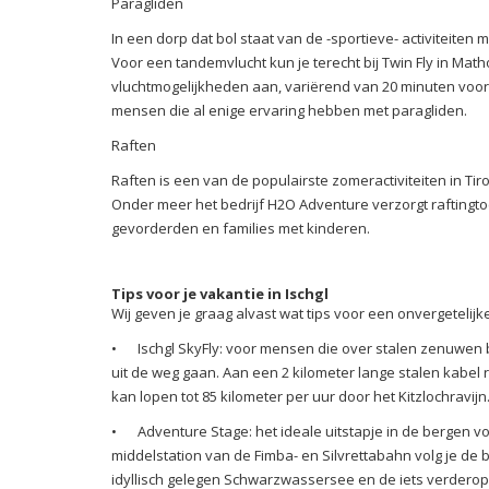
Paragliden
In een dorp dat bol staat van de -sportieve- activiteiten
Voor een tandemvlucht kun je terecht bij Twin Fly in Matho
vluchtmogelijkheden aan, variërend van 20 minuten voor
mensen die al enige ervaring hebben met paragliden.
Raften
Raften is een van de populairste zomeractiviteiten in Tir
Onder meer het bedrijf H2O Adventure verzorgt raftingto
gevorderden en families met kinderen.
Tips voor je vakantie in Ischgl
Wij geven je graag alvast wat tips voor een onvergetelijke
•
Ischgl SkyFly: voor mensen die over stalen zenuwen 
uit de weg gaan. Aan een 2 kilometer lange stalen kabel 
kan lopen tot 85 kilometer per uur door het Kitzlochravijn
•
Adventure Stage: het ideale uitstapje in de bergen v
middelstation van de Fimba- en Silvrettabahn volg je de b
idyllisch gelegen Schwarzwassersee en de iets verderop