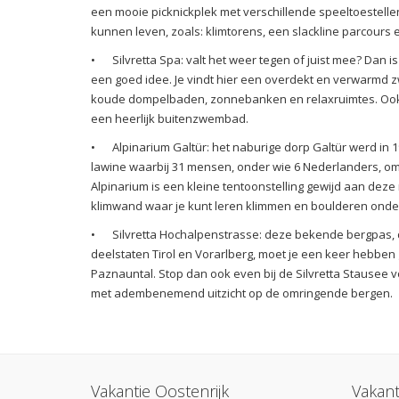
een mooie picknickplek met verschillende speeltoestelle
kunnen leven, zoals: klimtorens, een slackline parcour
•
Silvretta Spa: valt het weer tegen of juist mee? Dan 
een goed idee. Je vindt hier een overdekt en verwarmd
koude dompelbaden, zonnebanken en relaxruimtes. Ook
een heerlijk buitenzwembad.
•
Alpinarium Galtür: het naburige dorp Galtür werd in 
lawine waarbij 31 mensen, onder wie 6 Nederlanders, om
Alpinarium is een kleine tentoonstelling gewijd aan deze
klimwand waar je kunt leren klimmen en boulderen onder
•
Silvretta Hochalpenstrasse: deze bekende bergpas, 
deelstaten Tirol en Vorarlberg, moet je een keer hebben 
Paznauntal. Stop dan ook even bij de Silvretta Stausee
met adembenemend uitzicht op de omringende bergen.
Vakantie Oostenrijk
Vakant