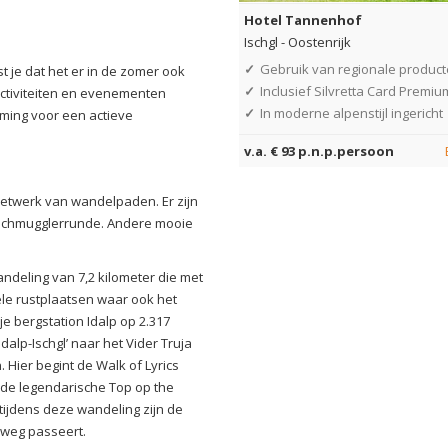
Hotel Tannenhof
Ischgl
-
Oostenrijk
✓
Gebruik van regionale produc
t je dat het er in de zomer ook
✓
Inclusief Silvretta Card Premiu
activiteiten en evenementen
✓
In moderne alpenstijl ingericht
mming voor een actieve
v.a. € 93 p.n.p.persoon
 netwerk van wandelpaden. Er zijn
 Schmugglerrunde. Andere mooie
ndeling van 7,2 kilometer die met
le rustplaatsen waar ook het
je bergstation Idalp op 2.317
dalp-Ischgl’ naar het Vider Truja
 Hier begint de Walk of Lyrics
j de legendarische Top op the
ijdens deze wandeling zijn de
rweg passeert.