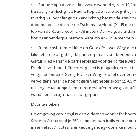
•
Rauhe Kopf: deze middelzware wandeling van 10,4 ki
huisberg van Ischgl, de Rauhe Kopf. De route begint bij h
in Ischgl. Je loopt langs de kerk richting het middelstatio
door het bos leidt naar de Tschamatschkopf (2.145 mete
top van de Rauhe Kopf (2.478 meter). Dan volgt de afdali
bos naar het dorpje Mathon. Vanuit hier kun je met de bu
•
Friedrichshafener Hütte en Georg Prasser Weg: een
kilometer die begint bij de parkeerplaats van de Friedric
Galtür. Kies vanaf de parkeerplaats voor de kortere weg d
Friedrichshafener Hütte brengt. Het is mogelijk om hier 
volg je de bordjes Georg Prasser Weg. Je loopt over een 
vervolgens naar de nog hogere Vertinepleiskopf (2.705 me
richting de Muttenjoch en Friedrichshafener Weg. Vanaf h
wandelbus terug naar het beginpunt.
Mountainbiken
De omgeving van Ischgl is een eldorado voor liefhebbers
Silvretta Arena vind je 752 kilometer aan trails voor mou
maar liefst 37 routes is er keuze genoeg voor elke moun