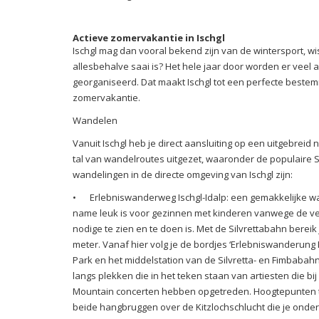
Actieve zomervakantie in Ischgl
Ischgl mag dan vooral bekend zijn van de wintersport, wis
allesbehalve saai is? Het hele jaar door worden er veel 
georganiseerd. Dat maakt Ischgl tot een perfecte beste
zomervakantie.
Wandelen
Vanuit Ischgl heb je direct aansluiting op een uitgebreid
tal van wandelroutes uitgezet, waaronder de populaire
wandelingen in de directe omgeving van Ischgl zijn:
•
Erlebniswanderweg Ischgl-Idalp: een gemakkelijke wa
name leuk is voor gezinnen met kinderen vanwege de ve
nodige te zien en te doen is. Met de Silvrettabahn bereik 
meter. Vanaf hier volg je de bordjes ‘Erlebniswanderung I
Park en het middelstation van de Silvretta- en Fimbabahn.
langs plekken die in het teken staan van artiesten die bi
Mountain concerten hebben opgetreden. Hoogtepunten t
beide hangbruggen over de Kitzlochschlucht die je onde