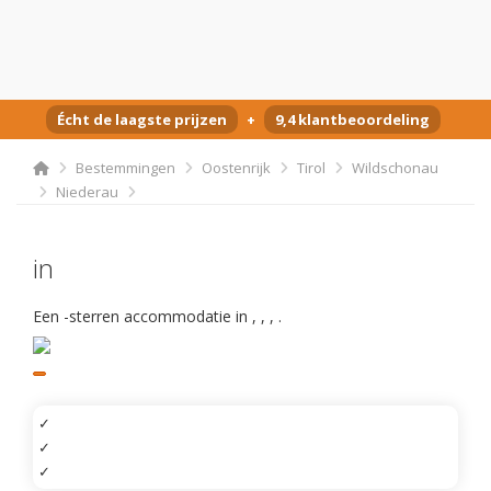
Écht de laagste prijzen
+
9,4 klantbeoordeling
Bestemmingen
Oostenrijk
Tirol
Wildschonau
Niederau
in
Een -sterren accommodatie in
,
,
,
.
✓
✓
✓