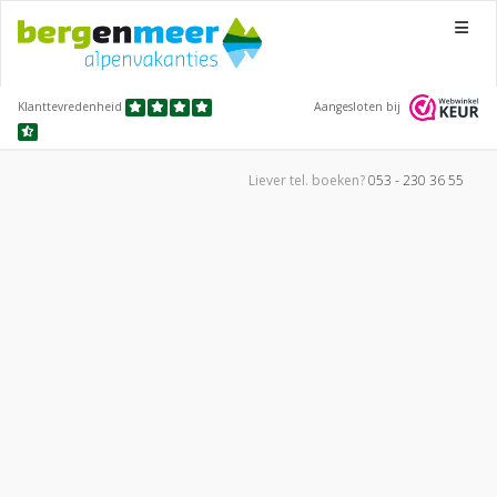
Menu
Klanttevredenheid
Aangesloten bij
Liever tel.
boeken?
053 - 230 36 55