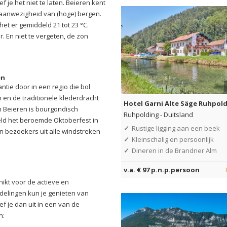
je het niet te laten. Beieren kent
 aanwezigheid van (hoge) bergen.
s het er gemiddeld 21 tot 23 °C.
. En niet te vergeten, de zon
en
ntie door in een regio die bol
 en de traditionele klederdracht
Hotel Garni Alte Säge Ruhpol
n Beieren is bourgondisch
Ruhpolding
-
Duitsland
eld het beroemde Oktoberfest in
✓
Rustige ligging aan een beek
n bezoekers uit alle windstreken
✓
Kleinschalig en persoonlijk
✓
Dineren in de Brandner Alm
v.a. € 97 p.n.p.persoon
hikt voor de actieve en
delingen kun je genieten van
f je dan uit in een van de
n: