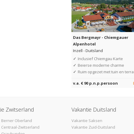
Das Bergmayr - Chiemgauer
Alpenhotel
Inzell
-
Duitsland
✓
Inclusief Chiemgau Karte
✓
Beierse moderne charme
✓
Ruim opgezet met tuin en terra
v.a. € 90 p.n.p.persoon
ie Zwitserland
Vakantie Duitsland
 Berner Oberland
Vakantie Saksen
 Centraal-Zwitserland
Vakantie Zuid-Duitsland
e Graubunden