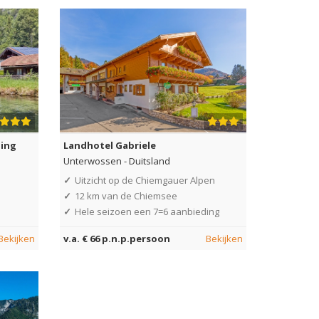
ding
Landhotel Gabriele
Unterwossen
-
Duitsland
✓
Uitzicht op de Chiemgauer Alpen
✓
12 km van de Chiemsee
✓
Hele seizoen een 7=6 aanbieding
Bekijken
v.a. € 66 p.n.p.persoon
Bekijken