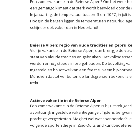
Een zomervakantie in de Beierse Alpen? Om het weer hoef 
een gematigd klimaat dat sterk wordt beïnvloed door de
In januari ligt de temperatuur tussen -5 en -10 °C, in juli i
Hoog in de bergen liggen de temperaturen natuurlijk lager
schijnt er ook vaker dan in Nederland!
Beierse Alpen: regio van oude tradities en gebruik
Vier je vakantie in de Beierse Alpen, dan breng je de vaka
staat van aloude tradities en gebruiken. Het volksdansen
worden er nog steeds in ere gehouden. De bevolking va
ingesteld en houdt wel van een feestje. Neem bijvoorbe
München dat tot ver buiten de landsgrenzen bekend is e
trekt.
Actieve vakantie in de Beierse Alpen
Een zomervakantie in de Beierse Alpen is bij uitstek gesc
avontuurlijk ingestelde vakantieganger. Tijdens bergwan
prachtige vergezichten. Mag het wel wat spannender? Lee
volgende sporten die je in Zuid-Duitsland kunt beoefene