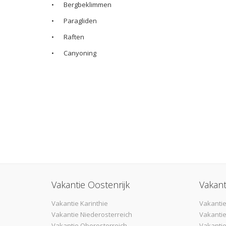
•
Bergbeklimmen
•
Paragliden
•
Raften
•
Canyoning
Vakantie Oostenrijk
Vakant
Vakantie Karinthie
Vakantie
Vakantie Niederosterreich
Vakantie
Vakantie Oberosterreich
Vakanti