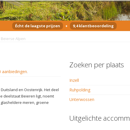
Écht de laagste prijzen
+
9,4 klantbeoordeling
Beierse Alpen
Zoeken per plaats
0 aanbiedingen
.
Inzell
 Duitsland en Oostenrijk. Het deel
Ruhpolding
de deelstaat Beieren ligt, noemt
Unterwossen
, glasheldere meren, groene
Uitgelichte accomm