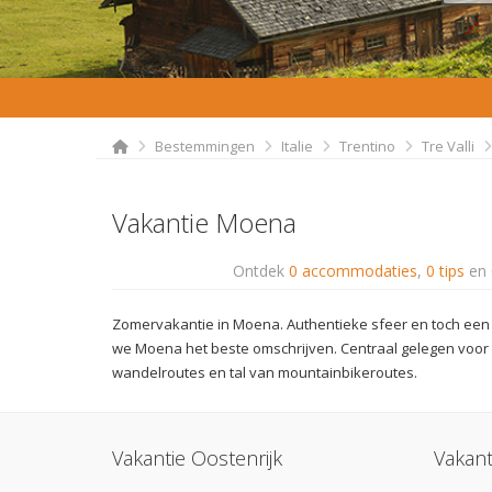
Bestemmingen
Italie
Trentino
Tre Valli
Vakantie Moena
Ontdek
0 accommodaties
,
0 tips
en
Zomervakantie in Moena. Authentieke sfeer en toch ee
we Moena het beste omschrijven. Centraal gelegen voor al
wandelroutes en tal van mountainbikeroutes.
Vakantie Oostenrijk
Vakant