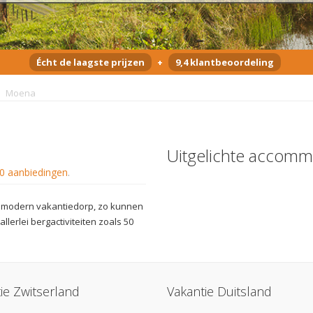
Écht de laagste prijzen
+
9,4 klantbeoordeling
Moena
Uitgelichte accomm
0 aanbiedingen
.
n modern vakantiedorp, zo kunnen
lerlei bergactiviteiten zoals 50
ie Zwitserland
Vakantie Duitsland