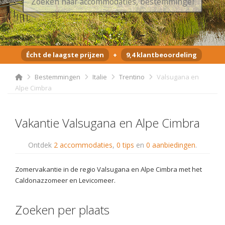
Écht de laagste prijzen
+
9,4 klantbeoordeling
Bestemmingen
Italie
Trentino
Valsugana en
Alpe Cimbra
Vakantie Valsugana en Alpe Cimbra
Ontdek
2 accommodaties
,
0 tips
en
0 aanbiedingen
.
Zomervakantie in de regio Valsugana en Alpe Cimbra met het
Caldonazzomeer en Levicomeer.
Zoeken per plaats