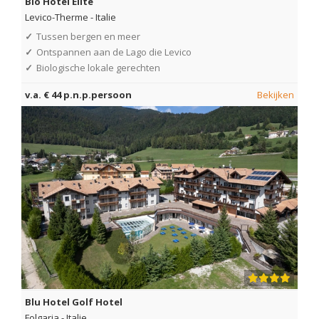
Bio Hotel Elite
Levico-Therme
-
Italie
✓
Tussen bergen en meer
✓
Ontspannen aan de Lago die Levico
✓
Biologische lokale gerechten
v.a. € 44 p.n.p.persoon
Bekijken
Blu Hotel Golf Hotel
Folgaria
-
Italie