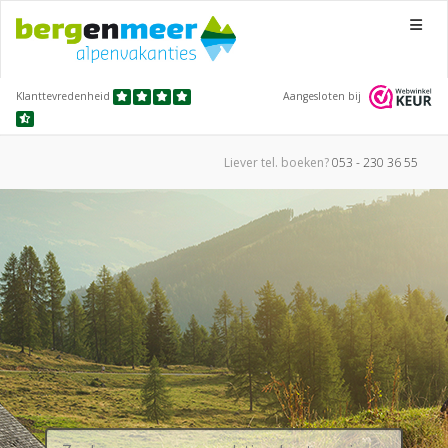
Menu
Klanttevredenheid
Aangesloten bij
Liever tel.
boeken?
053 - 230 36 55