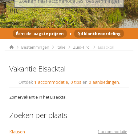
Écht de laagste prijzen
+
9,4 klantbeoordeling
Bestemmingen
Italie
Zuid-Tirol
Eisacktal
Vakantie Eisacktal
Ontdek
1 accommodatie
,
0 tips
en
0 aanbiedingen
.
Zomervakantie in het Eisacktal.
Zoeken per plaats
Klausen
1 accommodatie