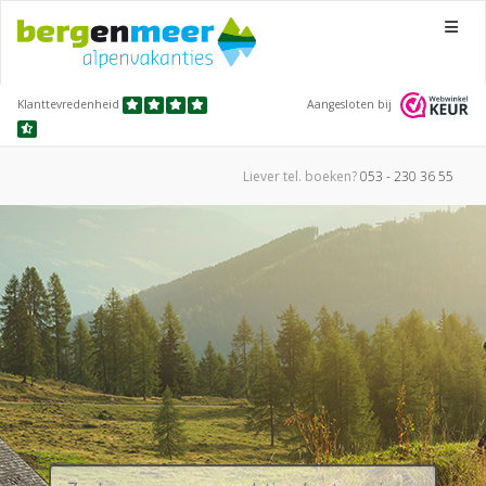
Menu
Klanttevredenheid
Aangesloten bij
Liever tel.
boeken?
053 - 230 36 55