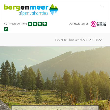
Menu
Klanttevredenheid
Aangesloten bij
Liever tel.
boeken?
053 - 230 36 55