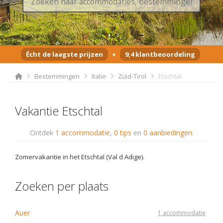
Écht de laagste prijzen
+
9,4 klantbeoordeling
Bestemmingen
Italie
Zuid-Tirol
Etschtal
Vakantie Etschtal
Ontdek
1 accommodatie
,
0 tips
en
0 aanbiedingen
.
Zomervakantie in het Etschtal (Val d Adige).
Zoeken per plaats
Auer
1 accommodatie