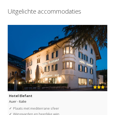
Uitgelichte accommodaties
Hotel Elefant
Auer
-
Italie
✓
Plaats met mediterrane sfeer
✓
Wijngaarden en heerlijke wijn