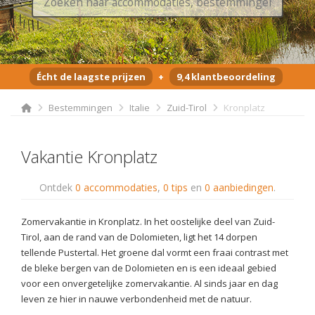
Écht de laagste prijzen
+
9,4 klantbeoordeling
Bestemmingen
Italie
Zuid-Tirol
Kronplatz
Vakantie Kronplatz
Ontdek
0 accommodaties
,
0 tips
en
0 aanbiedingen
.
Zomervakantie in Kronplatz. In het oostelijke deel van Zuid-
Tirol, aan de rand van de Dolomieten, ligt het 14 dorpen
tellende Pustertal. Het groene dal vormt een fraai contrast met
de bleke bergen van de Dolomieten en is een ideaal gebied
voor een onvergetelijke zomervakantie. Al sinds jaar en dag
leven ze hier in nauwe verbondenheid met de natuur.