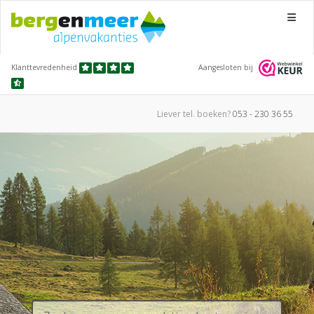
Menu
Klanttevredenheid
Aangesloten bij
Liever tel.
boeken?
053 - 230 36 55