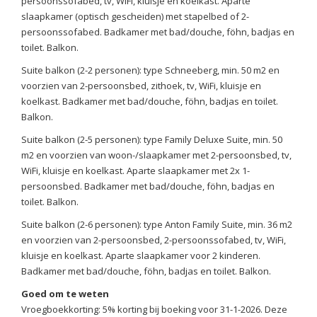
persoonssofabed, tv, WiFi, kluisje en koelkast. Aparte
slaapkamer (optisch gescheiden) met stapelbed of 2-
persoonssofabed. Badkamer met bad/douche, föhn, badjas en
toilet. Balkon.
Suite balkon (2-2 personen): type Schneeberg, min. 50 m2 en
voorzien van 2-persoonsbed, zithoek, tv, WiFi, kluisje en
koelkast. Badkamer met bad/douche, föhn, badjas en toilet.
Balkon.
Suite balkon (2-5 personen): type Family Deluxe Suite, min. 50
m2 en voorzien van woon-/slaapkamer met 2-persoonsbed, tv,
WiFi, kluisje en koelkast. Aparte slaapkamer met 2x 1-
persoonsbed. Badkamer met bad/douche, föhn, badjas en
toilet. Balkon.
Suite balkon (2-6 personen): type Anton Family Suite, min. 36 m2
en voorzien van 2-persoonsbed, 2-persoonssofabed, tv, WiFi,
kluisje en koelkast. Aparte slaapkamer voor 2 kinderen.
Badkamer met bad/douche, föhn, badjas en toilet. Balkon.
Goed om te weten
Vroegboekkorting: 5% korting bij boeking voor 31-1-2026. Deze