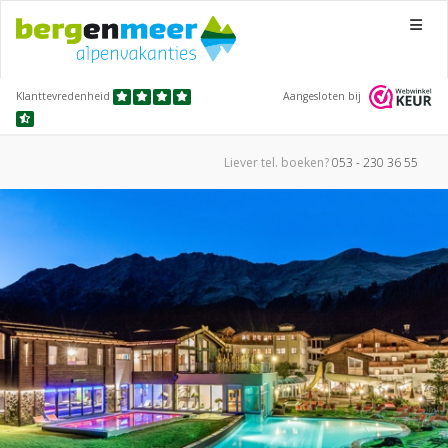
Menu
Klanttevredenheid
Aangesloten bij
Liever tel.
boeken?
053 - 230 36 55