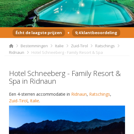
Écht de laagste prijzen
+
9,4 klantbeoordeling
Bestemmingen
Italie
Zuid-Tirol
Ratschings
Ridnaun
Hotel Schneeberg - Family Resort & Spa
Hotel Schneeberg - Family Resort &
Spa in Ridnaun
Een 4-sterren accommodatie in
Ridnaun
,
Ratschings
,
Zuid-Tirol
,
Italie
.