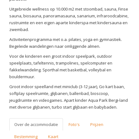
Uitgebreide wellness op 10.000 m2 met stoombad, sauna, Finse
sauna, biosauna, panoramasauna, sanarium, infraroodcabine,
rustruimte en een eigen aparte kinderspa met kindersauna en
zwembad.
Activiteitenprogramma met o.a. pilates, yoga en gymnastiek.
Begeleide wandelingen naar omliggende almen.
Voor de kinderen een groot indoor speelpark, outdoor
speelplaats, tafeltennis, trampolines, spelcomputer en
fakkelwandeling. Sporthal met basketbal, volleybal en
bouldermuur.
Groot indoor speelland met miniclub (3-12 jaar), Go kart baan,
softplay speelruimte, glijbanen, ballenbad, bioscoop,
jeugdruimte en videogames. Apart kinder Aqua Park Bergi-land
met diverse glijbanen, turbo start glijbaan en babybaden.
Over de accommodatie
Foto's
Prijzen
Bestemming
Kaart