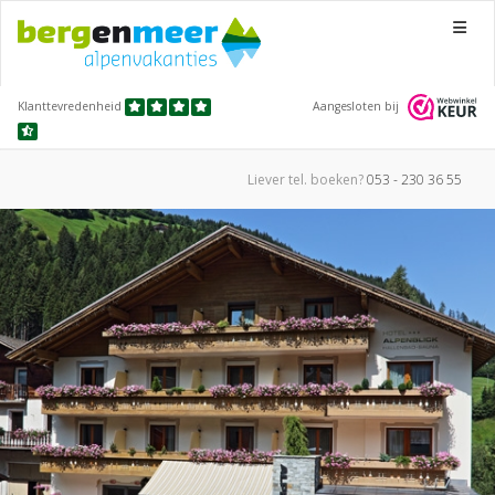
Menu
Klanttevredenheid
Aangesloten bij
Liever tel.
boeken?
053 - 230 36 55