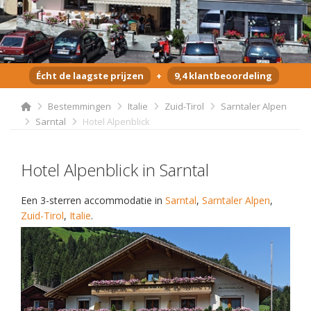
Écht de laagste prijzen
+
9,4 klantbeoordeling
Bestemmingen
Italie
Zuid-Tirol
Sarntaler Alpen
Sarntal
Hotel Alpenblick
Hotel Alpenblick in Sarntal
Een 3-sterren accommodatie in
Sarntal
,
Sarntaler Alpen
,
Zuid-Tirol
,
Italie
.