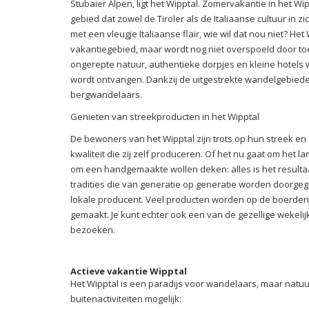
Stubaier Alpen, ligt het Wipptal. Zomervakantie in het Wi
gebied dat zowel de Tiroler als de Italiaanse cultuur in z
met een vleugje Italiaanse flair, wie wil dat nou niet? He
vakantiegebied, maar wordt nog niet overspoeld door toeri
ongerepte natuur, authentieke dorpjes en kleine hotels wa
wordt ontvangen. Dankzij de uitgestrekte wandelgebieden
bergwandelaars.
Genieten van streekproducten in het Wipptal
De bewoners van het Wipptal zijn trots op hun streek e
kwaliteit die zij zelf produceren. Of het nu gaat om het 
om een handgemaakte wollen deken: alles is het resulta
tradities die van generatie op generatie worden doorge
lokale producent. Veel producten worden op de boerder
gemaakt. Je kunt echter ook een van de gezellige wekeli
bezoeken.
Actieve vakantie Wipptal
Het Wipptal is een paradijs voor wandelaars, maar natuurl
buitenactiviteiten mogelijk: