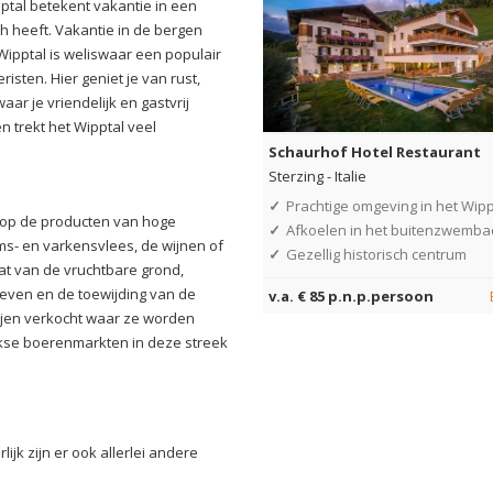
pptal betekent vakantie in een
ich heeft. Vakantie in de bergen
t Wipptal is weliswaar een populair
sten. Hier geniet je van rust,
ar je vriendelijk en gastvrij
 trekt het Wipptal veel
Schaurhof Hotel Restaurant
Sterzing
-
Italie
✓
Prachtige omgeving in het Wipp
n op de producten van hoge
✓
Afkoelen in het buitenzwemba
lams- en varkensvlees, de wijnen of
✓
Gezellig historisch centrum
at van de vruchtbare grond,
geven en de toewijding van de
v.a. € 85 p.n.p.persoon
ijen verkocht waar ze worden
jkse boerenmarkten in deze streek
ijk zijn er ook allerlei andere