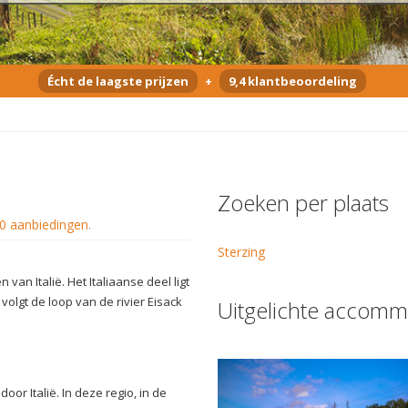
Écht de laagste prijzen
+
9,4 klantbeoordeling
Zoeken per plaats
0 aanbiedingen
.
Sterzing
 van Italië. Het Italiaanse deel ligt
 volgt de loop van de rivier Eisack
Uitgelichte accomm
or Italië. In deze regio, in de