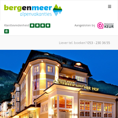
Menu
Klanttevredenheid
Aangesloten bij
Liever tel.
boeken?
053 - 230 36 55