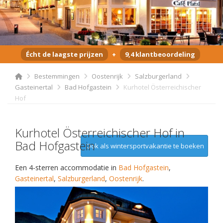
Écht de laagste prijzen
+
9,4 klantbeoordeling
Bestemmingen
Oostenrijk
Salzburgerland
Gasteinertal
Bad Hofgastein
Kurhotel Österreichischer
Hof
Kurhotel Österreichischer Hof in
Bad Hofgastein
Ook als wintersportvakantie te boeken
Een 4-sterren accommodatie in
Bad Hofgastein
,
Gasteinertal
,
Salzburgerland
,
Oostenrijk
.