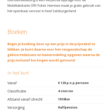
toeristenbelasting is een verplichte bijdrage voor de
Mobilitätskarte Öffi-Ticket. Hiermee maak je gratis gebruik van
het openbaar vervoer in heel Salzburgerland.
Boeken
Begin je boeking door op een prijs in de prijstabel te
klikken. Je kunt daarna voor het reisgezelschap de
geboortedatums en kamerindeling opgeven waarna de
prijs inclusief kortingen wordt getoond.
In het kort
Vanaf
€ 126 p.n.p.persoon
Classificatie
4-sterren
Afstand vanaf Utrecht
1010km
Verzorging
Halfpension.