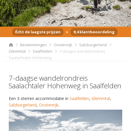
Écht de laagste prijzen
+
9,4 klantbeoordeling
Bestemmingen
Oostenrijk
Salzburgerland
Glemmtal
Saalfelden
7-daagse wandelrondreis
Saalachtaler Hohenweg
7-daagse wandelrondreis
Saalachtaler Hohenweg in Saalfelden
Een 3-sterren accommodatie in
Saalfelden
,
Glemmtal
,
Salzburgerland
,
Oostenrijk
.