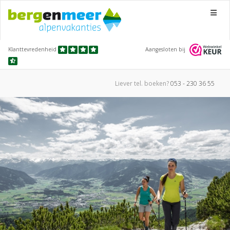
Menu
Klanttevredenheid
Aangesloten bij
Liever tel.
boeken?
053 - 230 36 55